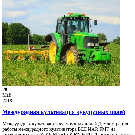
28.
Май
2018
Междурядная культивация кукурузных полей
Междурядная культивация кукурузных полей Демонстрация
работы междурядного культиватора BEDNAR FMT на
кукурузном поле: ROW-MASTER RN 6000. Данный вид работ