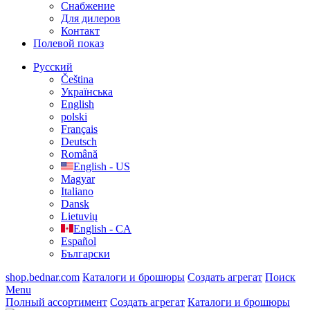
Cнабжение
Для дилеров
Контакт
Полевой показ
Русский
Čeština
Українська
English
polski
Français
Deutsch
Română
English - US
Magyar
Italiano
Dansk
Lietuvių
English - CA
Español
Български
shop.bednar.com
Каталоги и брошюры
Создать агрегат
Поиск
Menu
Полный ассортимент
Создать агрегат
Каталоги и брошюры