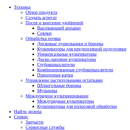
Техника
Обзор продукта
Создать агрегат
Посев и внесение удобрений
Высевающий аппарат
Сеялки
Oбработка почвы
Дисковые лущильники и бороны
Культиваторы для предпосевной подготовки
Универсальные культиваторы
Диско-лаповые культиваторы
Глубокорыхлители
Комбинированные глубокорыхлители
Прицепные катки
Управление растительными остатками
Штригельные бороны
Мульчеры
Междурядное культивирование
Междурядные культиваторы
Культиваторы для полосовой обработки
Найти дилера
Сервис
Запчасти
Сервисные службы