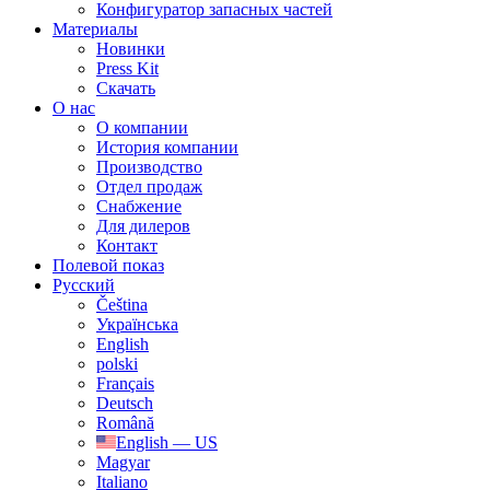
Конфигуратор запасных частей
Материалы
Новинки
Press Kit
Скачать
О нас
О компании
История компании
Производство
Отдел продаж
Cнабжение
Для дилеров
Контакт
Полевой показ
Русский
Čeština
Українська
English
polski
Français
Deutsch
Română
English — US
Magyar
Italiano