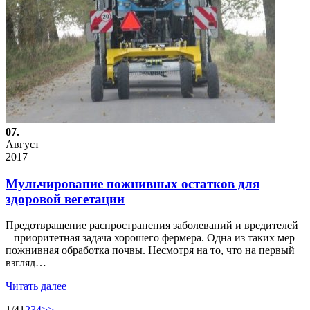
07.
Август
2017
Мульчирование пожнивных остатков для
здоровой вегетации
Предотвращение распространения заболеваний и вредителей
– приоритетная задача хорошего фермера. Одна из таких мер –
пожнивная обработка почвы. Несмотря на то, что на первый
взгляд…
Читать далее
1/4
1
2
3
4
>>