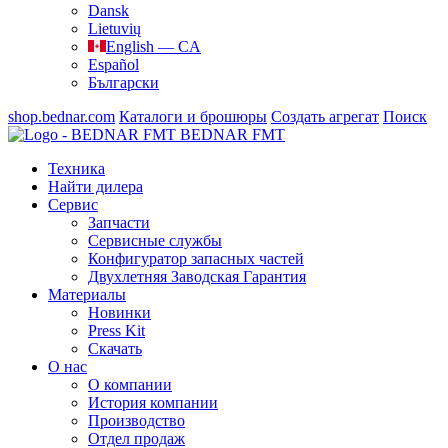
Dansk
Lietuvių
English — CA
Español
Български
shop.bednar.com
Каталоги и брошюры
Создать агрегат
Поиск
BEDNAR FMT
Техника
Найти дилера
Сервис
Запчасти
Сервисные службы
Конфигуратор запасных частей
Двухлетняя Заводская Гарантия
Материалы
Новинки
Press Kit
Скачать
О нас
О компании
История компании
Производство
Отдел продаж