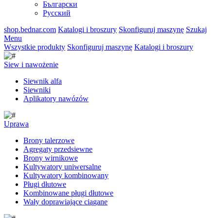
Български
Русский
shop.bednar.com
Katalogi i broszury
Skonfiguruj maszynę
Szukaj
Menu
Wszystkie produkty
Skonfiguruj maszynę
Katalogi i broszury
Siew i nawożenie
Siewnik alfa
Siewniki
Aplikatory nawózów
Uprawa
Brony talerzowe
Agregaty przedsiewne
Brony wirnikowe
Kultywatory uniwersalne
Kultywatory kombinowany
Pługi dłutowe
Kombinowane pługi dłutowe
Wały doprawiające ciągane