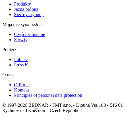
Produkty
Jazda próbna
Sieć dystrybucji
Moja maszyna bednar
Części zamienne
Serwis
Pobierz
Pobierz
Press Kit
O nas
O firmie
Kontakt
Principles of personal data protection
© 1997-2026 BEDNAR • FMT s.r.o. • Dlouhá Ves 188 • 516 01
Rychnov nad Kněžnou – Czech Republic