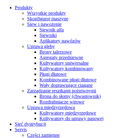
Produkty
Wszystkie produkty
Skonfiguruj maszynę
Siew i nawożenie
Siewnik alfa
Siewniki
Aplikatory nawózów
Uprawa gleby
Brony talerzowe
Agregaty przedsiewne
Kultywatory uniwersalne
Kultywatory kombinowany
Pługi dłutowe
Kombinowane pługi dłutowe
Wały doprawiające ciągane
Zarządzanie resztkami pożniwnymi
Brona do słomy (chwastownik)
Rozdrabniacze wirowe
Uprawa międzyrzędowa
Kultywatory międzyrzędowe
Kultywatory do uprawy pasowej
Sieć dystrybucji
Servis
Części zamienne