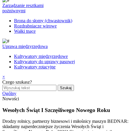
Zarządzanie resztkami
pożniwnymi
Brona do słomy (chwastownik)
Rozdrabniacze wirowe
Wałki tnące
Uprawa międzyrzędowa
Kultywatory międzyrzędowe
Kultywatory do uprawy pasowej
Kultywatory rotacyjne
×
Czego szukasz?
Ogólny
Nowości
Wesołych Świąt I Szczęśliwego Nowego Roku
Drodzy rolnicy, partnerzy biznesowi i miłośnicy maszyn BEDNAR:
składamy najserdeczniejsze życzenia Wesołych Świąt i