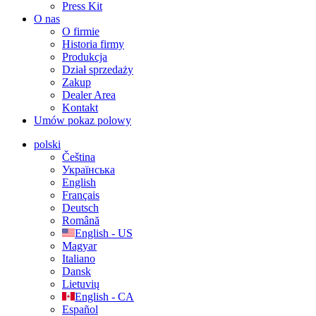
Press Kit
O nas
O firmie
Historia firmy
Produkcja
Dział sprzedaży
Zakup
Dealer Area
Kontakt
Umów pokaz polowy
polski
Čeština
Українська
English
Français
Deutsch
Română
English - US
Magyar
Italiano
Dansk
Lietuvių
English - CA
Español