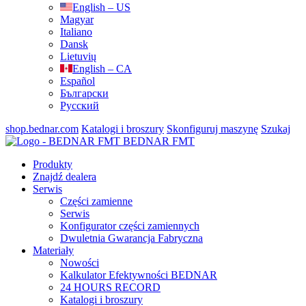
English – US
Magyar
Italiano
Dansk
Lietuvių
English – CA
Español
Български
Русский
shop.bednar.com
Katalogi i broszury
Skonfiguruj maszynę
Szukaj
BEDNAR FMT
Produkty
Znajdź dealera
Serwis
Części zamienne
Serwis
Konfigurator części zamiennych
Dwuletnia Gwarancja Fabryczna
Materiały
Nowości
Kalkulator Efektywności BEDNAR
24 HOURS RECORD
Katalogi i broszury