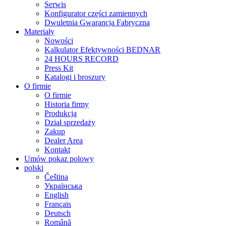
Serwis
Konfigurator części zamiennych
Dwuletnia Gwarancja Fabryczna
Materiały
Nowości
Kalkulator Efektywności BEDNAR
24 HOURS RECORD
Press Kit
Katalogi i broszury
O firmie
O firmie
Historia firmy
Produkcja
Dział sprzedaży
Zakup
Dealer Area
Kontakt
Umów pokaz polowy
polski
Čeština
Українська
English
Français
Deutsch
Română