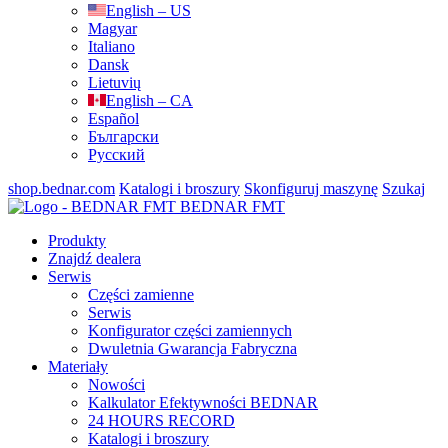
English – US
Magyar
Italiano
Dansk
Lietuvių
English – CA
Español
Български
Русский
shop.bednar.com
Katalogi i broszury
Skonfiguruj maszynę
Szukaj
BEDNAR FMT
Produkty
Znajdź dealera
Serwis
Części zamienne
Serwis
Konfigurator części zamiennych
Dwuletnia Gwarancja Fabryczna
Materiały
Nowości
Kalkulator Efektywności BEDNAR
24 HOURS RECORD
Katalogi i broszury