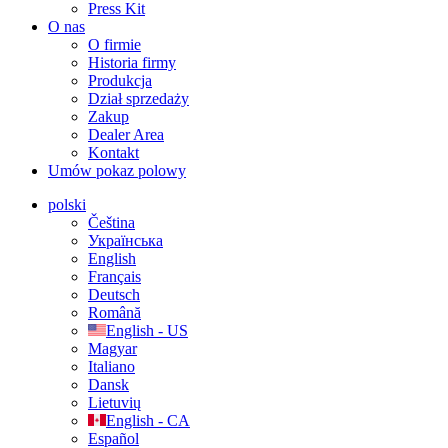
Press Kit
O nas
O firmie
Historia firmy
Produkcja
Dział sprzedaży
Zakup
Dealer Area
Kontakt
Umów pokaz polowy
polski
Čeština
Українська
English
Français
Deutsch
Română
English - US
Magyar
Italiano
Dansk
Lietuvių
English - CA
Español