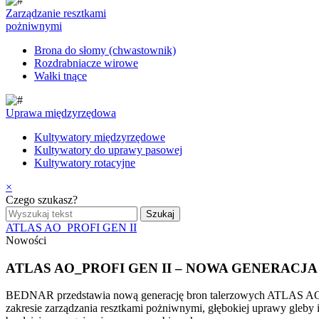
Zarządzanie resztkami
pożniwnymi
Brona do słomy (chwastownik)
Rozdrabniacze wirowe
Wałki tnące
Uprawa międzyrzędowa
Kultywatory międzyrzędowe
Kultywatory do uprawy pasowej
Kultywatory rotacyjne
×
Czego szukasz?
ATLAS AO_PROFI GEN II
Nowości
ATLAS AO_PROFI GEN II – NOWA GENERACJ
BEDNAR przedstawia nową generację bron talerzowych ATLAS AO_P
zakresie zarządzania resztkami pożniwnymi, głębokiej uprawy gleby