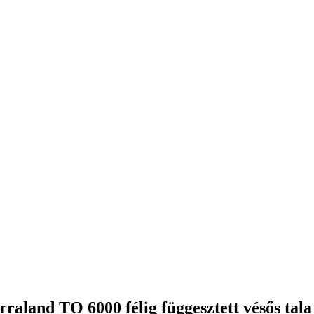
aland TO 6000 félig függesztett vésős talaj