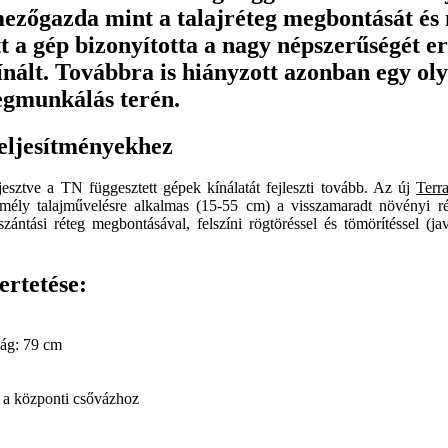
mezőgazda mint a talajréteg megbontását és 
tt a gép bizonyította a nagy népszerűségét 
ínált. Továbbra is hiányzott azonban egy oly
egmunkálás terén.
eljesítményekhez
esztve a TN függesztett gépek kínálatát fejleszti tovább. Az új
Terr
mély talajművelésre alkalmas (15-55 cm) a visszamaradt növényi rész
szántási réteg megbontásával, felszíni rögtöréssel és tömörítéssel (jav
ertetése:
ság: 79 cm
s a központi csővázhoz