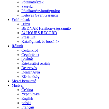
Pótalkatrészek
Szerviz
Pótalkatrész-konfigurátor
Kétéves Gyári Garancia
Erőforrások
Hírek
BEDNAR Hatékonyságszámító
24 HOURS RECORD
Press Kit
Katalógusok és brosúrák
Rólunk
Cégünkről
Cégtörténet
Gyártás
Értékesítési osztály
Beszerzés
Dealer Area
Elérhetőség
Mezei bemutató
Magyar
Čeština
Українська
English
polski
Français