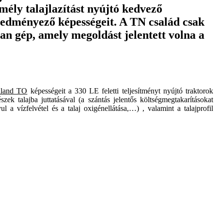
mély talajlazítást nyújtó kedvező
eredményező képességeit. A TN család csak
an gép, amely megoldást jelentett volna a
aland TO
képességeit a 330 LE feletti teljesítményt nyújtó traktorok
ek talajba juttatásával (a szántás jelentős költségmegtakarításokat
ul a vízfelvétel és a talaj oxigénellátása,…) , valamint a talajprofil