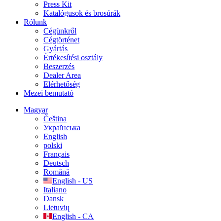
Press Kit
Katalógusok és brosúrák
Rólunk
Cégünkről
Cégtörténet
Gyártás
Értékesítési osztály
Beszerzés
Dealer Area
Elérhetőség
Mezei bemutató
Magyar
Čeština
Українська
English
polski
Français
Deutsch
Română
English - US
Italiano
Dansk
Lietuvių
English - CA