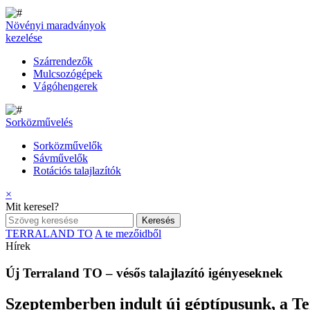
Növényi maradványok
kezelése
Szárrendezők
Mulcsozógépek
Vágóhengerek
Sorközművelés
Sorközművelők
Sávművelők
Rotációs talajlazítók
×
Mit keresel?
TERRALAND TO
A te mezőidből
Hírek
Új Terraland TO – vésős talajlazító igényeseknek
Szeptemberben indult új géptípusunk, a Terr