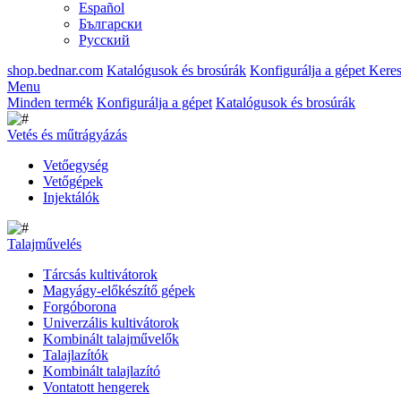
Español
Български
Русский
shop.bednar.com
Katalógusok és brosúrák
Konfigurálja a gépet
Keres
Menu
Minden termék
Konfigurálja a gépet
Katalógusok és brosúrák
Vetés és műtrágyázás
Vetőegység
Vetőgépek
Injektálók
Talajművelés
Tárcsás kultivátorok
Magyágy-előkészítő gépek
Forgóborona
Univerzális kultivátorok
Kombinált talajművelők
Talajlazítók
Kombinált talajlazító
Vontatott hengerek