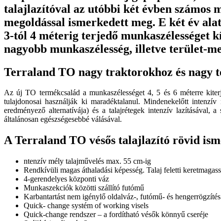
talajlazítóval az utóbbi két évben számos 
megoldással ismerkedett meg. E két év ala
3-tól 4 méterig terjedő munkaszélességet k
nagyobb munkaszélesség, illetve terület-m
Terraland TO nagy traktorokhoz és nagy t
Az új TO termékcsalád a munkaszélességet 4, 5 és 6 méterre kiterj
tulajdonosai használják ki maradéktalanul. Mindenekelőtt intenzív 
eredményező alternatívája) és a talajrétegek intenzív lazításával, a 
általánosan egészségesebbé válásával.
A Terraland TO vésős talajlazító rövid ism
ntenzív mély talajművelés max. 55 cm-ig
Rendkívüli magas áthaladási képesség. Talaj feletti keretmagas
4-gerendelyes központi váz
Munkaszekciók közötti szállító futómű
Karbantartást nem igénylő oldalváz-, futómű- és hengerrögzíté
Quick- change systém of working visels
Quick-change rendszer – a fordítható vésők könnyű cseréje