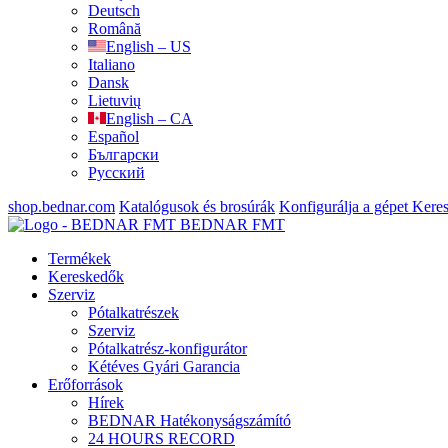
Deutsch
Română
English – US
Italiano
Dansk
Lietuvių
English – CA
Español
Български
Русский
shop.bednar.com
Katalógusok és brosúrák
Konfigurálja a gépet
Keres
BEDNAR FMT
Termékek
Kereskedők
Szerviz
Pótalkatrészek
Szerviz
Pótalkatrész-konfigurátor
Kétéves Gyári Garancia
Erőforrások
Hírek
BEDNAR Hatékonyságszámító
24 HOURS RECORD