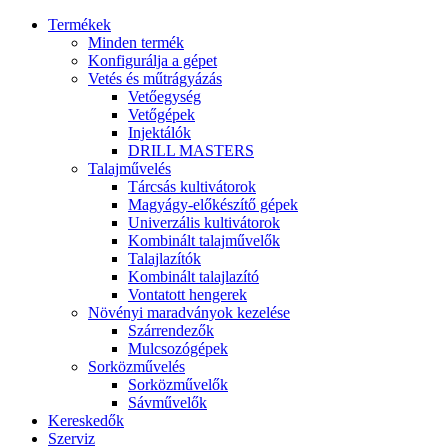
Termékek
Minden termék
Konfigurálja a gépet
Vetés és műtrágyázás
Vetőegység
Vetőgépek
Injektálók
DRILL MASTERS
Talajművelés
Tárcsás kultivátorok
Magyágy-előkészítő gépek
Univerzális kultivátorok
Kombinált talajművelők
Talajlazítók
Kombinált talajlazító
Vontatott hengerek
Növényi maradványok kezelése
Szárrendezők
Mulcsozógépek
Sorközművelés
Sorközművelők
Sávművelők
Kereskedők
Szerviz