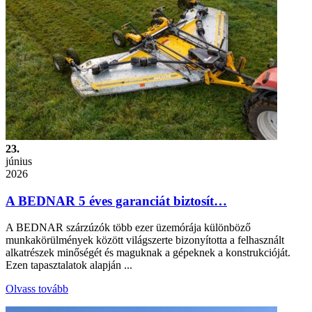
23.
június
2026
A BEDNAR 5 éves garanciát biztosít…
A BEDNAR szárzúzók több ezer üzemórája különböző
munkakörülmények között világszerte bizonyította a felhasznált
alkatrészek minőségét és maguknak a gépeknek a konstrukcióját.
Ezen tapasztalatok alapján ...
Olvass tovább