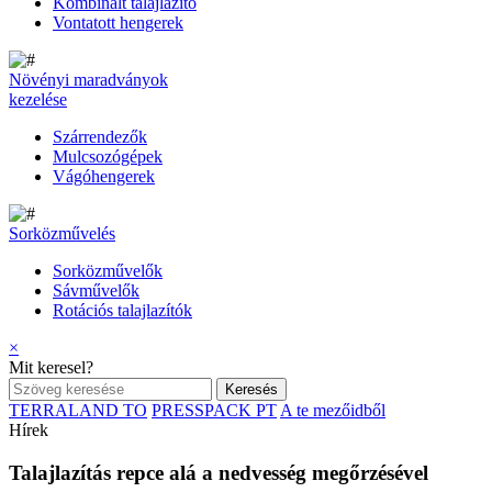
Kombinált talajlazító
Vontatott hengerek
Növényi maradványok
kezelése
Szárrendezők
Mulcsozógépek
Vágóhengerek
Sorközművelés
Sorközművelők
Sávművelők
Rotációs talajlazítók
×
Mit keresel?
TERRALAND TO
PRESSPACK PT
A te mezőidből
Hírek
Talajlazítás repce alá a nedvesség megőrzésével