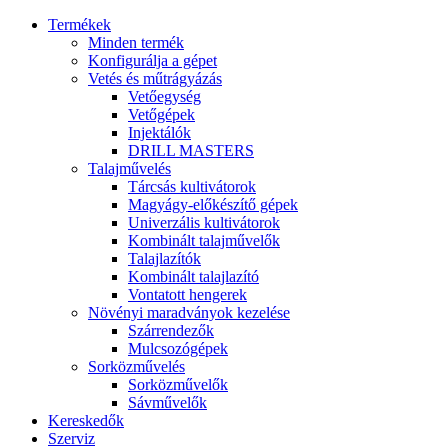
Termékek
Minden termék
Konfigurálja a gépet
Vetés és műtrágyázás
Vetőegység
Vetőgépek
Injektálók
DRILL MASTERS
Talajművelés
Tárcsás kultivátorok
Magyágy-előkészítő gépek
Univerzális kultivátorok
Kombinált talajművelők
Talajlazítók
Kombinált talajlazító
Vontatott hengerek
Növényi maradványok kezelése
Szárrendezők
Mulcsozógépek
Sorközművelés
Sorközművelők
Sávművelők
Kereskedők
Szerviz