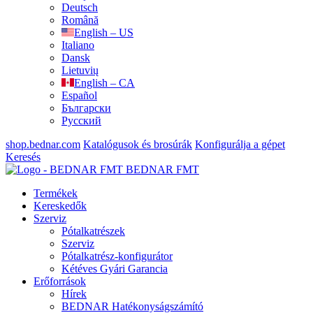
Deutsch
Română
English – US
Italiano
Dansk
Lietuvių
English – CA
Español
Български
Русский
shop.bednar.com
Katalógusok és brosúrák
Konfigurálja a gépet
Keresés
BEDNAR FMT
Termékek
Kereskedők
Szerviz
Pótalkatrészek
Szerviz
Pótalkatrész-konfigurátor
Kétéves Gyári Garancia
Erőforrások
Hírek
BEDNAR Hatékonyságszámító