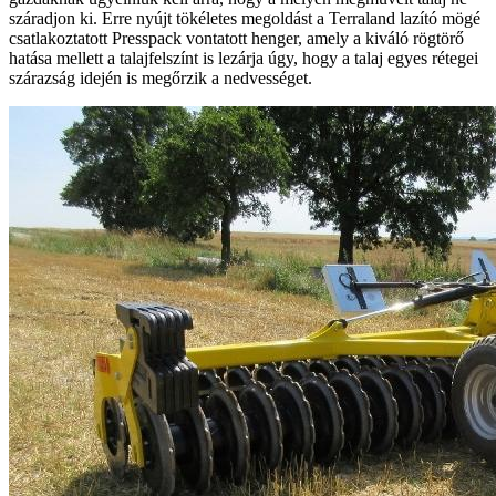
száradjon ki. Erre nyújt tökéletes megoldást a Terraland lazító mögé
csatlakoztatott Presspack vontatott henger, amely a kiváló rögtörő
hatása mellett a talajfelszínt is lezárja úgy, hogy a talaj egyes rétegei
szárazság idején is megőrzik a nedvességet.