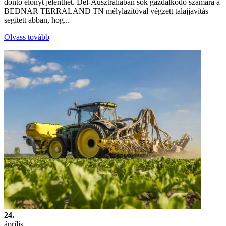
döntő előnyt jelenthet. Dél-Ausztráliában sok gazdálkodó számára a
BEDNAR TERRALAND TN mélylazítóval végzett talajjavítás
segített abban, hog...
Olvass tovább
24.
április