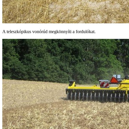
A teleszkópikus vonórúd megkönnyíti a fordulókat.