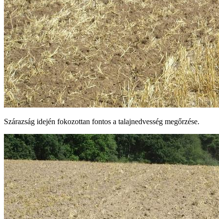
Szárazság idején fokozottan fontos a talajnedvesség megőrzése.