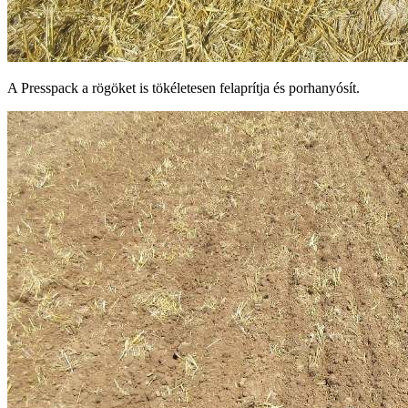
A Presspack a rögöket is tökéletesen felaprítja és porhanyósít.