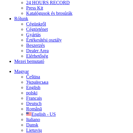
24 HOURS RECORD
Press Kit
Katalógusok és brosúrák
Rólunk
Cégünkről
Cégtörténet
Gyártás
Értékesítési osztály
Beszerzés
Dealer Area
Elérhetőség
Mezei bemutató
Magyar
Čeština
Українська
English
polski
Français
Deutsch
Română
English - US
Italiano
Dansk
Lietuvių