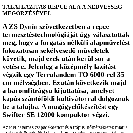
TALAJLAZÍTÁS REPCE ALÁ A NEDVESSÉG
MEGŐRZÉSÉVEL
A ZS Dynín szövetkezetben a repce
termesztéstechnológiáját úgy választották
meg, hogy a forgatás nélküli alapművelést
fokozatosan sekélyesedő műveletek
követik, majd ezek után kerül sor a
vetésre. Jelenleg a középmély lazítást
végzik egy Terralandem TO 6000-rel 35
cm mélységben. Ezután következik majd
a baromfitrágya kijuttatása, amelyet
kapás szántóföldi kultivátorral dolgoznak
be a talajba. A magágyelőkészítést egy
Swifter SE 12000 kompaktor végzi.
Az idei hatalmas csapadékdeficit és a trópusi hőmérsékletek miatt a
gazdáknak ügyelniük kell arra, hogy a mélyen megművelt talaj ne