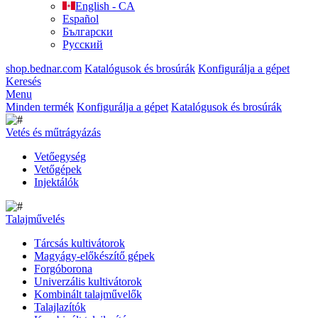
English - CA
Español
Български
Русский
shop.bednar.com
Katalógusok és brosúrák
Konfigurálja a gépet
Keresés
Menu
Minden termék
Konfigurálja a gépet
Katalógusok és brosúrák
Vetés és műtrágyázás
Vetőegység
Vetőgépek
Injektálók
Talajművelés
Tárcsás kultivátorok
Magyágy-előkészítő gépek
Forgóborona
Univerzális kultivátorok
Kombinált talajművelők
Talajlazítók