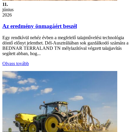
11.
június
2026
Az eredmény önmagáért beszél
Egy rendkívül nehéz évben a megfelelő talajművelési technológia
döntő előnyt jelenthet. Dél-Ausztráliában sok gazdálkodó számára a
BEDNAR TERRALAND TN mélylazítóval végzett talajjavítás
segített abban, hog...
Olvass tovább