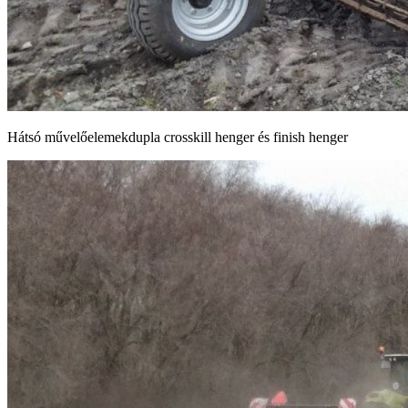
Hátsó művelőelemekdupla crosskill henger és finish henger