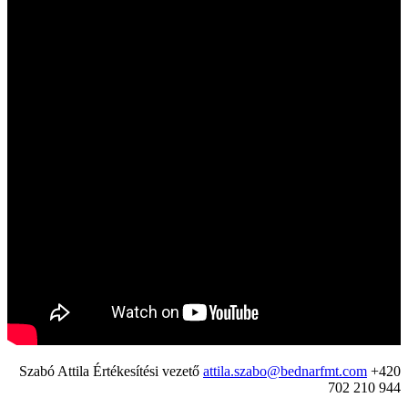
Szabó Attila Értékesítési vezető
attila.szabo@bednarfmt.com
+420
702 210 944