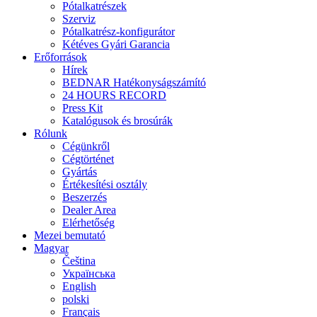
Pótalkatrészek
Szerviz
Pótalkatrész-konfigurátor
Kétéves Gyári Garancia
Erőforrások
Hírek
BEDNAR Hatékonyságszámító
24 HOURS RECORD
Press Kit
Katalógusok és brosúrák
Rólunk
Cégünkről
Cégtörténet
Gyártás
Értékesítési osztály
Beszerzés
Dealer Area
Elérhetőség
Mezei bemutató
Magyar
Čeština
Українська
English
polski
Français