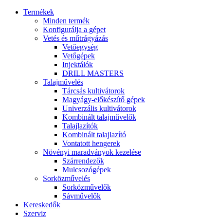
Termékek
Minden termék
Konfigurálja a gépet
Vetés és műtrágyázás
Vetőegység
Vetőgépek
Injektálók
DRILL MASTERS
Talajművelés
Tárcsás kultivátorok
Magyágy-előkészítő gépek
Univerzális kultivátorok
Kombinált talajművelők
Talajlazítók
Kombinált talajlazító
Vontatott hengerek
Növényi maradványok kezelése
Szárrendezők
Mulcsozógépek
Sorközművelés
Sorközművelők
Sávművelők
Kereskedők
Szerviz