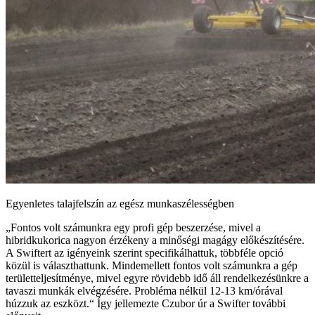
Egyenletes talajfelszín az egész munkaszélességben
„Fontos volt számunkra egy profi gép beszerzése, mivel a
hibridkukorica nagyon érzékeny a minőségi magágy előkészítésére.
A Swiftert az igényeink szerint specifikálhattuk, többféle opció
közül is választhattunk. Mindemellett fontos volt számunkra a gép
területteljesítménye, mivel egyre rövidebb idő áll rendelkezésünkre a
tavaszi munkák elvégzésére. Probléma nélkül 12-13 km/órával
húzzuk az eszközt.“ Így jellemezte Czubor úr a Swifter további