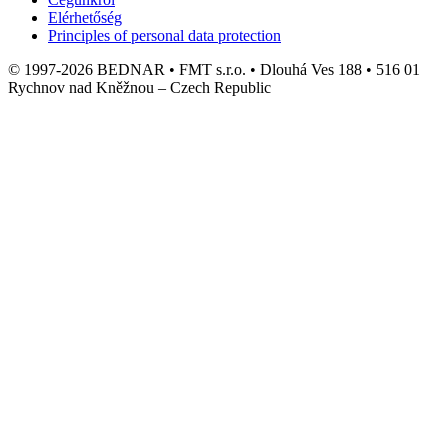
Elérhetőség
Principles of personal data protection
© 1997-2026 BEDNAR • FMT s.r.o. • Dlouhá Ves 188 • 516 01
Rychnov nad Kněžnou – Czech Republic