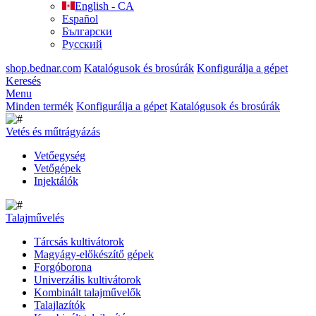
English - CA
Español
Български
Русский
shop.bednar.com
Katalógusok és brosúrák
Konfigurálja a gépet
Keresés
Menu
Minden termék
Konfigurálja a gépet
Katalógusok és brosúrák
Vetés és műtrágyázás
Vetőegység
Vetőgépek
Injektálók
Talajművelés
Tárcsás kultivátorok
Magyágy-előkészítő gépek
Forgóborona
Univerzális kultivátorok
Kombinált talajművelők
Talajlazítók