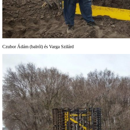
Czubor Ádám (balról) és Varga Szilárd