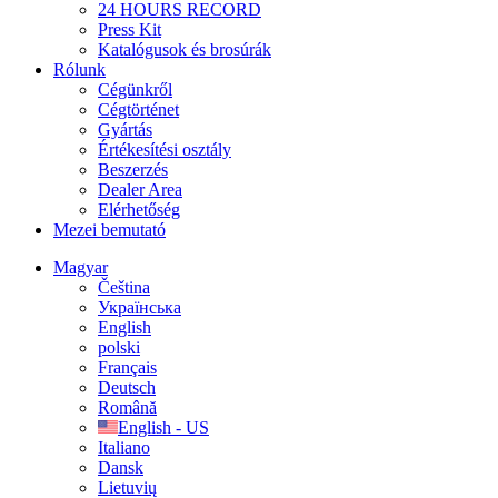
24 HOURS RECORD
Press Kit
Katalógusok és brosúrák
Rólunk
Cégünkről
Cégtörténet
Gyártás
Értékesítési osztály
Beszerzés
Dealer Area
Elérhetőség
Mezei bemutató
Magyar
Čeština
Українська
English
polski
Français
Deutsch
Română
English - US
Italiano
Dansk
Lietuvių