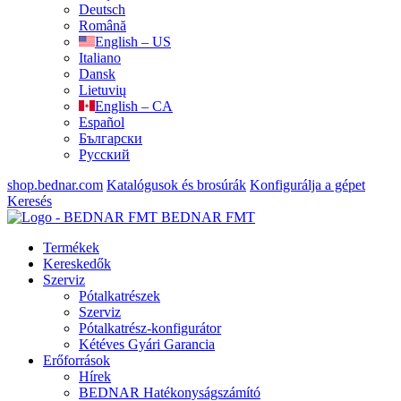
Deutsch
Română
English – US
Italiano
Dansk
Lietuvių
English – CA
Español
Български
Русский
shop.bednar.com
Katalógusok és brosúrák
Konfigurálja a gépet
Keresés
BEDNAR FMT
Termékek
Kereskedők
Szerviz
Pótalkatrészek
Szerviz
Pótalkatrész-konfigurátor
Kétéves Gyári Garancia
Erőforrások
Hírek
BEDNAR Hatékonyságszámító