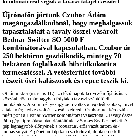
kombinátorral végzik a tavaszi talajelőkészítést
Újrónafőn jártunk Czubor Ádám
magángazdálkodónál, hogy meghalgassuk
tapasztalatait a tavaly ősszel vásárolt
Bednar Swifter SO 5000 F
kombinátorával kapcsolatban. Czubor úr
250 hektáron gazdálkodik, mintegy 70
hektáron foglalkozik hibridkukorica
termesztéssel. A vetésterület további
részeit őszi kalászosok és repce teszik ki.
Ottjártunkkor (március 11.) az előző napok kedvező időjárásának
köszönhetően már nagyban folytak a tavaszi szántóföldi
munkálatok. A körülmények így sem voltak a legideálisabbak, mivel
a talaj még nedves volt és az eső is eleredt. Czubor urat kérdeztük
miért pont a Bednar Swifter kombinátorát választotta. „Tavaly ősszel
több gép kipróbálása után döntöttünk az 5 m-es Swifter mellett. A
gép legnagyobb előnyének a robusztus, erős vázát tartom és 4
tonnás súlyát. A gépet lúdtalp kapa szekcióval, dupla crosskill