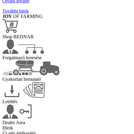
Olvass tovább
További hírek
JOY
OF FARMING
Shop BEDNAR
Forgalmazó keresése
Gyakorlati bemutató
Letöltés
Dealer Area
Hírek
Új gép értékesítés