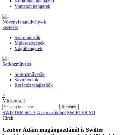
Kombinált talajlazító
Vontatott hengerek
Növényi maradványok
kezelése
Szárrendezők
Mulcsozógépek
Vágóhengerek
Sorközművelés
Sorközművelők
Sávművelők
Rotációs talajlazítók
×
Mit keresel?
SWIFTER SO_F
A te mezőidből
SWIFTER SO
Hírek
Czubor Ádám magángazdánál is Swifter