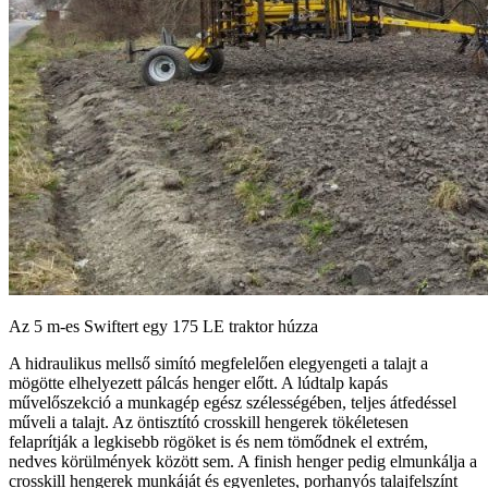
Az 5 m-es Swiftert egy 175 LE traktor húzza
A hidraulikus mellső simító megfelelően elegyengeti a talajt a
mögötte elhelyezett pálcás henger előtt. A lúdtalp kapás
művelőszekció a munkagép egész szélességében, teljes átfedéssel
műveli a talajt. Az öntisztító crosskill hengerek tökéletesen
felaprítják a legkisebb rögöket is és nem tömődnek el extrém,
nedves körülmények között sem. A finish henger pedig elmunkálja a
crosskill hengerek munkáját és egyenletes, porhanyós talajfelszínt