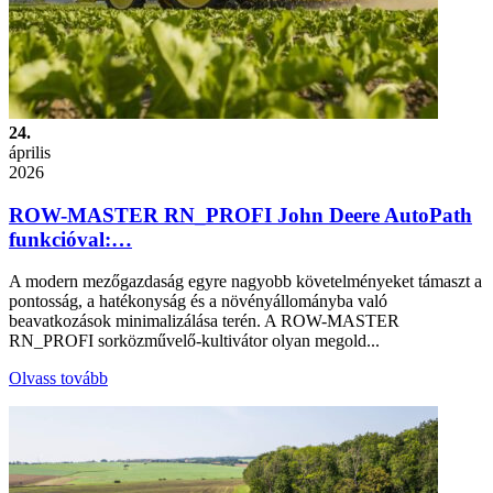
24.
április
2026
ROW-MASTER RN_PROFI John Deere AutoPath
funkcióval:…
A modern mezőgazdaság egyre nagyobb követelményeket támaszt a
pontosság, a hatékonyság és a növényállományba való
beavatkozások minimalizálása terén. A ROW-MASTER
RN_PROFI sorközművelő-kultivátor olyan megold...
Olvass tovább