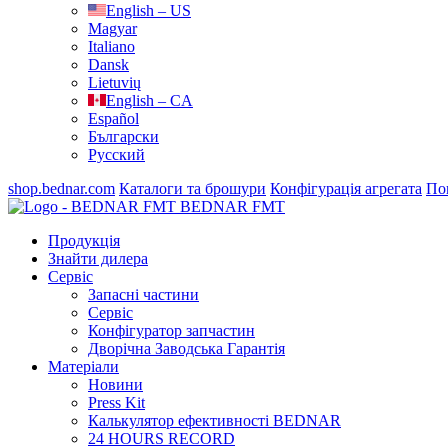
English – US
Magyar
Italiano
Dansk
Lietuvių
English – CA
Español
Български
Русский
shop.bednar.com
Каталоги та брошури
Конфігурація агрегата
По
BEDNAR FMT
Продукція
Знайти дилера
Сервіс
Запасні частини
Сервіс
Конфігуратор запчастин
Дворічна Заводська Гарантія
Матеріали
Новини
Press Kit
Калькулятор ефективності BEDNAR
24 HOURS RECORD