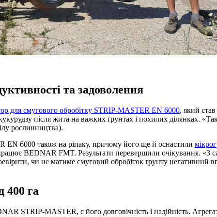
уктивності та задоволення
тор для смугового обробітку STRIP-MASTER EN 6000
, який ста
 кукурудзу після жита на важких ґрунтах і похилих ділянках. «Т
ділу рослинництва).
 EN 6000 також на ріпаку, причому його ще й оснастили
мікро
 працює BEDNAR FMT. Результати перевершили очікування. «З са
еревірити, чи не матиме смуговий обробіток ґрунту негативний вп
 400 га
EDNAR STRIP-MASTER, є його довговічність і надійність. Агрег