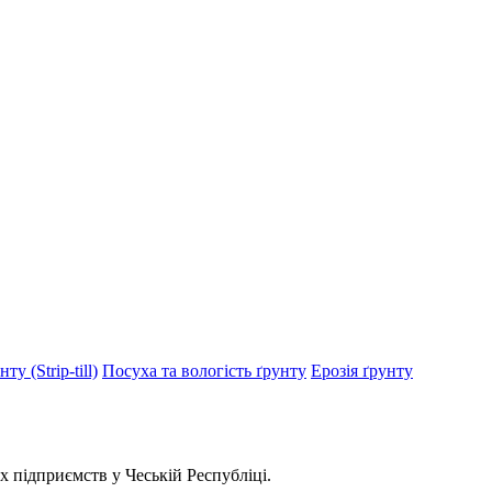
у (Strip-till)
Посуха та вологість ґрунту
Ерозія ґрунту
х підприємств у Чеській Республіці.