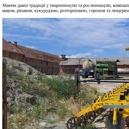
Маючи давні традиції у тваринництві та рослинництві, компан
маком, ріпаком, кукурудзою, розторопшею, горохом та люцерно