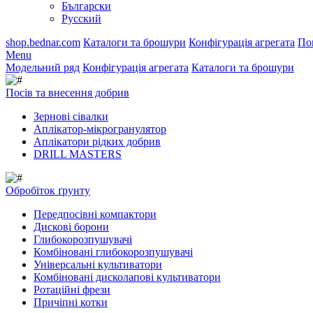
Български
Русский
shop.bednar.com
Каталоги та брошури
Конфігурація агрегата
По
Menu
Модельний ряд
Конфігурація агрегата
Каталоги та брошури
Посів та внесення добрив
Зернові сівалки
Аплікатор-мікрогранулятор
Аплікатори рідких добрив
DRILL MASTERS
Обробіток ґрунту
Передпосівні компактори
Дискові борони
Глибокорозпушувачі
Комбіновані глибокорозпушувачі
Універсальні культиватори
Комбіновані дисколапові культиватори
Ротаційні фрези
Причіпні котки