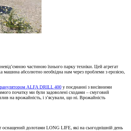
в невід’ємною частиною їхнього парку техніки. Цей агрегат
ака машина абсолютно необхідна нам через проблеми з ерозією,
гранулятором ALFA DRILL 400
у поєднанні з висівними
мого початку ми були задоволені сходами – смуговий
лив на врожайність, і з’ясували, що ні. Врожайність
ат оснащений долотами LONG LIFE, які на сьогоднішній день