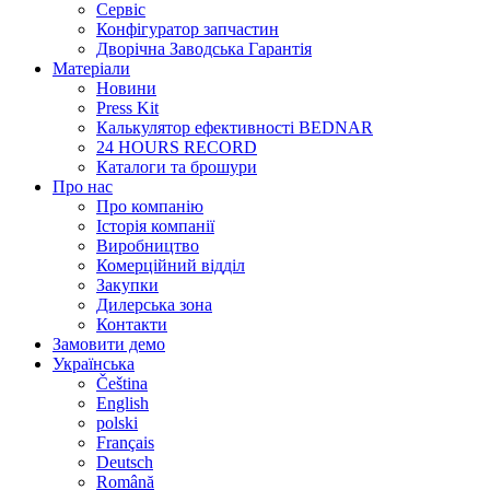
Сервіс
Конфігуратор запчастин
Дворічна Заводська Гарантія
Матеріали
Новини
Press Kit
Калькулятор ефективності BEDNAR
24 HOURS RECORD
Каталоги та брошури
Про нас
Про компанію
Історія компанії
Виробництво
Комерційний відділ
Закупки
Дилерська зона
Контакти
Замовити демо
Українська
Čeština
English
polski
Français
Deutsch
Română