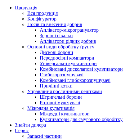
Продукція
Вся продукція
Конфігуратор
Посів та внесення добрив
Аплікатор-мікрогранулятор
Зернові сівалки
Аплікатори рідких добрив
Oсновні види обробітку ґрунту
Дискові борони
Передпосівні компактори
Універсальні культиватори
Комбіновані дисколапові культиватори
Глибокорозпушувачі
Комбіновані глибокорозпушувачі
Причіпні котки
Управління рослинними рештками
Штригельні борони
Pоторні мульчувачі
Міжрядна культивація
Міжрядні культиватори
Культиватори для смугового обробітку
Знайти дилера
Сервіс
Запасні частини