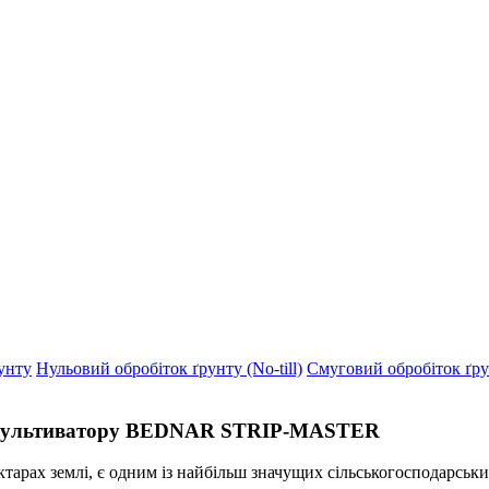
унту
Нульовий обробіток ґрунту (No-till)
Смуговий обробіток ґрунт
ки культиватору BEDNAR STRIP-MASTER
ктарах землі, є одним із найбільш значущих сільськогосподарськи