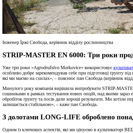
Інженер Їржі Свобода, керівник відділу рослинництва
STRIP-MASTER EN 6000: Три роки прод
Уже три роки «Agrodružstvo Morkovice» використовує
культива
особливо добре зарекомендував себе при підготовці ґрунту під
які ми маємо на схилах», – пояснює пан Свобода (керівник від
Минулого року компанія вирішила випробувати STRIP-MASTER
сошниками в рамках тестування нових опцій, над якими зараз
обробіток ґрунту та посів дали хороші результати. Ми хотіли п
залишається стабільною», – каже пан Свобода.
З долотами LONG-LIFE оброблено понад
Одним із ключових аспектів, які ми цінуємо в культиваторі B