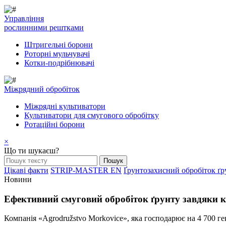
Управління
рослинними рештками
Штригельні борони
Pоторні мульчувачі
Котки-подрібнювачі
Mіжрядний обробіток
Міжрядні культиватори
Культиватори для смугового обробітку
Ротаційні борони
×
Що ти шукаєш?
Цікаві факти
STRIP-MASTER EN
Ґрунтозахисний обробіток ґр
Новини
Ефективний смуговий обробіток ґрунту завдя
Компанія «Agrodružstvo Morkovice», яка господарює на 4 700 ге