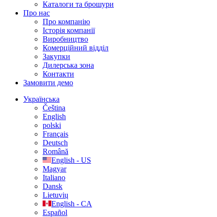
Каталоги та брошури
Про нас
Про компанію
Історія компанії
Виробництво
Комерційний відділ
Закупки
Дилерська зона
Контакти
Замовити демо
Українська
Čeština
English
polski
Français
Deutsch
Română
English - US
Magyar
Italiano
Dansk
Lietuvių
English - CA
Español