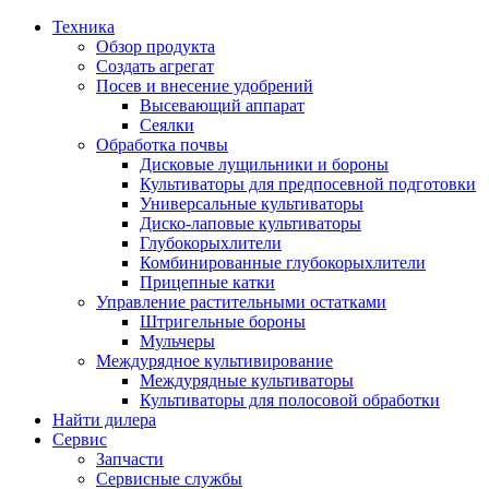
Техника
Обзор продукта
Создать агрегат
Посев и внесение удобрений
Высевающий аппарат
Сеялки
Oбработка почвы
Дисковые лущильники и бороны
Культиваторы для предпосевной подготовки
Универсальные культиваторы
Диско-лаповые культиваторы
Глубокорыхлители
Комбинированные глубокорыхлители
Прицепные катки
Управление растительными остатками
Штригельные бороны
Мульчеры
Междурядное культивирование
Междурядные культиваторы
Культиваторы для полосовой обработки
Найти дилера
Сервис
Запчасти
Сервисные службы