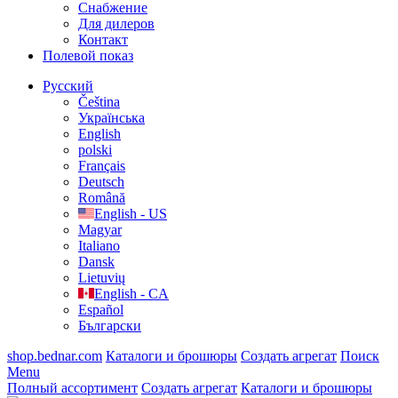
Cнабжение
Для дилеров
Контакт
Полевой показ
Русский
Čeština
Українська
English
polski
Français
Deutsch
Română
English - US
Magyar
Italiano
Dansk
Lietuvių
English - CA
Español
Български
shop.bednar.com
Каталоги и брошюры
Создать агрегат
Поиск
Menu
Полный ассортимент
Создать агрегат
Каталоги и брошюры