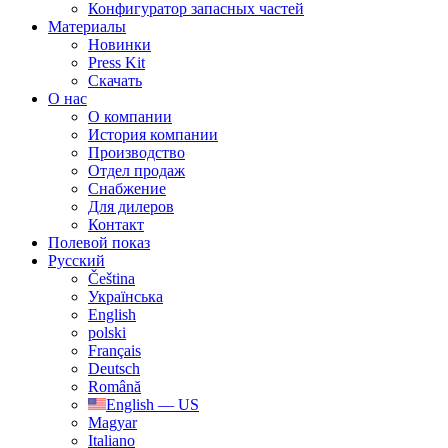
Конфигуратор запасных частей
Материалы
Новинки
Press Kit
Скачать
О нас
О компании
История компании
Производство
Отдел продаж
Cнабжение
Для дилеров
Контакт
Полевой показ
Русский
Čeština
Українська
English
polski
Français
Deutsch
Română
English — US
Magyar
Italiano