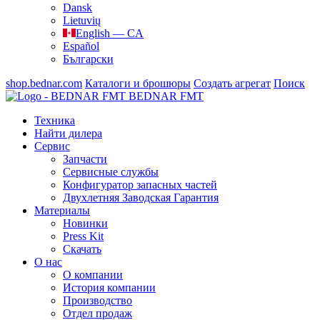
Dansk
Lietuvių
English — CA
Español
Български
shop.bednar.com
Каталоги и брошюры
Создать агрегат
Поиск
BEDNAR FMT
Техника
Найти дилера
Сервис
Запчасти
Сервисные службы
Конфигуратор запасных частей
Двухлетняя Заводская Гарантия
Материалы
Новинки
Press Kit
Скачать
О нас
О компании
История компании
Производство
Отдел продаж