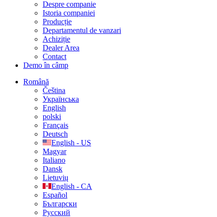
Despre companie
Istoria companiei
Producție
Departamentul de vanzari
Achiziție
Dealer Area
Contact
Demo în câmp
Română
Čeština
Українська
English
polski
Français
Deutsch
English - US
Magyar
Italiano
Dansk
Lietuvių
English - CA
Español
Български
Русский