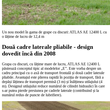
Un nou model în gama de grape cu discuri: ATLAS AE 12400 L cu
o lățime de lucru de 12,4 m
Două cadre laterale pliabile - design
dovedit încă din 2008
Grapa cu discuri, cu lățime mare de lucru, ATLAS AE 12400 L
păstrează conceptul tipic al modelelor „E”. Este vorba despre un
cadru principal cu o axă de transport frontală și două cadre laterale
pliabile. Avantajul este plierea rapidă în poziția de transport, fără a
depăși lățimea de transport permisă (3 m) și înălțimea utilajului (4
m). Designul utilajului reduce numărul de cilindri hidraulici în care
s-ar putea pierde presiunea pe cadrele laterale (contribuind și la
numărul redus de puncte de lubrifiere).