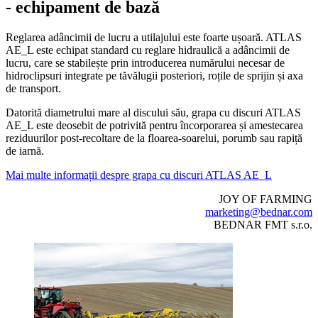
- echipament de bază
Reglarea adâncimii de lucru a utilajului este foarte ușoară. ATLAS
AE_L este echipat standard cu reglare hidraulică a adâncimii de
lucru, care se stabilește prin introducerea numărului necesar de
hidroclipsuri integrate pe tăvălugii posteriori, roțile de sprijin și axa
de transport.
Datorită diametrului mare al discului său, grapa cu discuri ATLAS
AE_L este deosebit de potrivită pentru încorporarea și amestecarea
reziduurilor post-recoltare de la floarea-soarelui, porumb sau rapiță
de iarnă.
Mai multe informații despre grapa cu discuri ATLAS AE_L
JOY OF FARMING
marketing@bednar.com
BEDNAR FMT s.r.o.