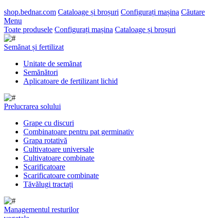
shop.bednar.com
Cataloage și broșuri
Configurați mașina
Căutare
Menu
Toate produsele
Configurați mașina
Cataloage și broșuri
Semănat și fertilizat
Unitate de semănat
Semănători
Aplicatoare de fertilizant lichid
Prelucrarea solului
Grape cu discuri
Combinatoare pentru pat germinativ
Grapa rotativă
Cultivatoare universale
Cultivatoare combinate
Scarificatoare
Scarificatoare combinate
Tăvălugi tractați
Managementul resturilor