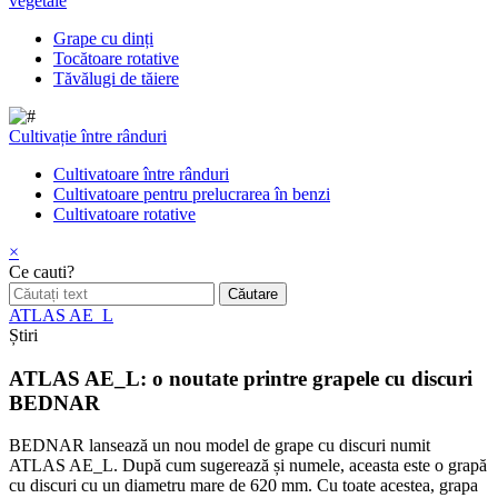
vegetale
Grape cu dinți
Tocătoare rotative
Tăvălugi de tăiere
Cultivație între rânduri
Cultivatoare între rânduri
Cultivatoare pentru prelucrarea în benzi
Cultivatoare rotative
×
Ce cauti?
ATLAS AE_L
Știri
ATLAS AE_L: o noutate printre grapele cu discuri
BEDNAR
BEDNAR lansează un nou model de grape cu discuri numit
ATLAS AE_L. După cum sugerează și numele, aceasta este o grapă
cu discuri cu un diametru mare de 620 mm. Cu toate acestea, grapa