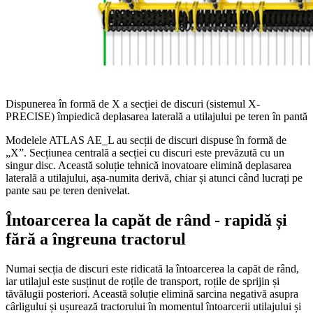
Dispunerea în formă de X a secției de discuri (sistemul X-
PRECISE) împiedică deplasarea laterală a utilajului pe teren în pantă
Modelele ATLAS AE_L au secții de discuri dispuse în formă de
„X”. Secțiunea centrală a secției cu discuri este prevăzută cu un
singur disc. Această soluție tehnică inovatoare elimină deplasarea
laterală a utilajului, așa-numita derivă, chiar și atunci când lucrați pe
pante sau pe teren denivelat.
Întoarcerea la capăt de rând - rapidă și
fără a îngreuna tractorul
Numai secția de discuri este ridicată la întoarcerea la capăt de rând,
iar utilajul este susținut de roțile de transport, roțile de sprijin și
tăvălugii posteriori. Această soluție elimină sarcina negativă asupra
cârligului și ușurează tractorului în momentul întoarcerii utilajului și