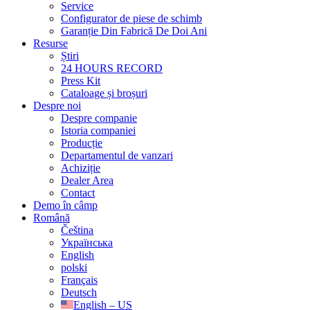
Service
Configurator de piese de schimb
Garanție Din Fabrică De Doi Ani
Resurse
Știri
24 HOURS RECORD
Press Kit
Cataloage și broșuri
Despre noi
Despre companie
Istoria companiei
Producție
Departamentul de vanzari
Achiziție
Dealer Area
Contact
Demo în câmp
Română
Čeština
Українська
English
polski
Français
Deutsch
English – US