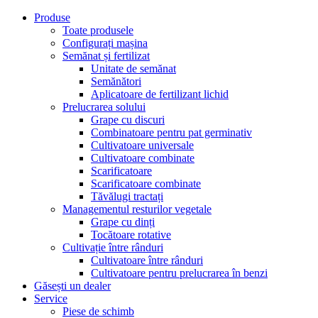
Produse
Toate produsele
Configurați mașina
Semănat și fertilizat
Unitate de semănat
Semănători
Aplicatoare de fertilizant lichid
Prelucrarea solului
Grape cu discuri
Combinatoare pentru pat germinativ
Cultivatoare universale
Cultivatoare combinate
Scarificatoare
Scarificatoare combinate
Tăvălugi tractați
Managementul resturilor vegetale
Grape cu dinți
Tocătoare rotative
Cultivație între rânduri
Cultivatoare între rânduri
Cultivatoare pentru prelucrarea în benzi
Găsești un dealer
Service
Piese de schimb