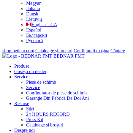
Magyar
Italiano
Dansk
Lietuvių
English – CA
Español
Български
Русский
shop.bednar.com
Cataloage și broșuri
Configurați mașina
Căutare
BEDNAR FMT
Produse
Găsești un dealer
Service
Piese de schimb
Service
Configurator de piese de schimb
Garanție Din Fabrică De Doi Ani
Resurse
Știri
24 HOURS RECORD
Press Kit
Cataloage și broșuri
Despre noi