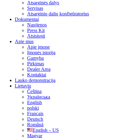
Atsarginės dalys
Servisas
Atsarginių dalių konfigūratorius
Dokumentai
Naujienos
Press Kit
Atsisiųsti
Apie mus
Apie įmonę
Įmonės istorija
Gamyba
Pirkimas
Dealer Area
Kontaktai
Lauko demonstracija
Lietuvių
Čeština
Українська
English
polski
Français
Deutsch
Română
English – US
Magyar