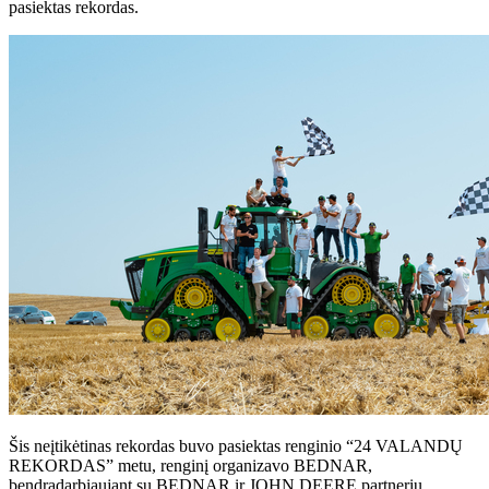
pasiektas rekordas.
Šis neįtikėtinas rekordas buvo pasiektas renginio “24 VALANDŲ
REKORDAS” metu, renginį organizavo BEDNAR,
bendradarbiaujant su BEDNAR ir JOHN DEERE partneriu