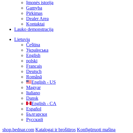
Įmonės istorija
Gamyba
Pirkimas
Dealer Area
Kontaktai
Lauko demonstracija
Lietuvių
Čeština
Українська
English
polski
Français
Deutsch
Română
English - US
Magyar
Italiano
Dansk
English - CA
Español
Български
Русский
shop.bednar.com
Katalogai ir brošiūros
Konfigūruoti mašiną