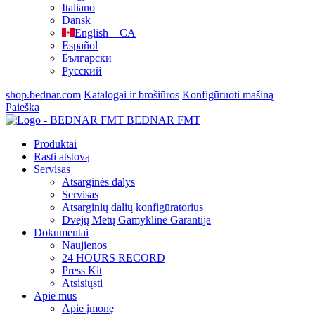
Italiano
Dansk
English – CA
Español
Български
Русский
shop.bednar.com
Katalogai ir brošiūros
Konfigūruoti mašiną
Paieška
BEDNAR FMT
Produktai
Rasti atstovą
Servisas
Atsarginės dalys
Servisas
Atsarginių dalių konfigūratorius
Dvejų Metų Gamyklinė Garantija
Dokumentai
Naujienos
24 HOURS RECORD
Press Kit
Atsisiųsti
Apie mus
Apie įmonę