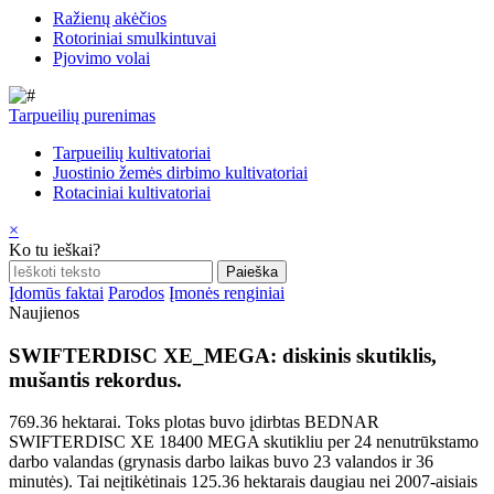
Ražienų akėčios
Rotoriniai smulkintuvai
Pjovimo volai
Tarpueilių purenimas
Tarpueilių kultivatoriai
Juostinio žemės dirbimo kultivatoriai
Rotaciniai kultivatoriai
×
Ko tu ieškai?
Įdomūs faktai
Parodos
Įmonės renginiai
Naujienos
SWIFTERDISC XE_MEGA: diskinis skutiklis,
mušantis rekordus.
769.36 hektarai. Toks plotas buvo įdirbtas BEDNAR
SWIFTERDISC XE 18400 MEGA skutikliu per 24 nenutrūkstamo
darbo valandas (grynasis darbo laikas buvo 23 valandos ir 36
minutės). Tai neįtikėtinais 125.36 hektarais daugiau nei 2007-aisiais