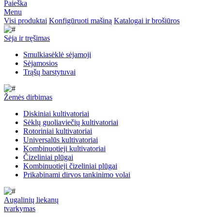
Paieška
Menu
Visi produktai
Konfigūruoti mašiną
Katalogai ir brošiūros
Sėja ir tręšimas
Smulkiasėklė sėjamoji
Sėjamosios
Trąšų barstytuvai
Žemės dirbimas
Diskiniai kultivatoriai
Sėklų guoliaviečių kultivatoriai
Rotoriniai kultivatoriai
Universalūs kultivatoriai
Kombinuotieji kultivatoriai
Čizeliniai plūgai
Kombinuotieji čizeliniai plūgai
Prikabinami dirvos tankinimo volai
Augalinių liekanų
tvarkymas