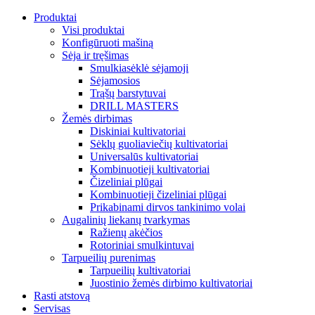
Produktai
Visi produktai
Konfigūruoti mašiną
Sėja ir tręšimas
Smulkiasėklė sėjamoji
Sėjamosios
Trąšų barstytuvai
DRILL MASTERS
Žemės dirbimas
Diskiniai kultivatoriai
Sėklų guoliaviečių kultivatoriai
Universalūs kultivatoriai
Kombinuotieji kultivatoriai
Čizeliniai plūgai
Kombinuotieji čizeliniai plūgai
Prikabinami dirvos tankinimo volai
Augalinių liekanų tvarkymas
Ražienų akėčios
Rotoriniai smulkintuvai
Tarpueilių purenimas
Tarpueilių kultivatoriai
Juostinio žemės dirbimo kultivatoriai
Rasti atstovą
Servisas