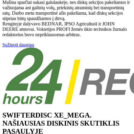
Mašina sparčiai sukasi galulaukėje, nes diskų sekcijos pakeliamos ir
važiuojama ant galinių volų, priekinių atraminių bei transportinių
ratų. Darbo metu transportinė ašis pakeliama, kad diskų sekcijos
stipriau būtų spaudžiamos į dirvą.
Renginyje dalyvavo BEDNAR, IPSO Agricultură ir JOHN
DEERE atstovai. Vokietijos PROFI žemės ūkio technikos žurnalo
redaktorius buvo nepriklausomas arbitras.
Sužinoti daugiau
SWIFTERDISC XE_MEGA.
NAŠIAUSIAS DISKINIS SKUTIKLIS
PASAULYJE