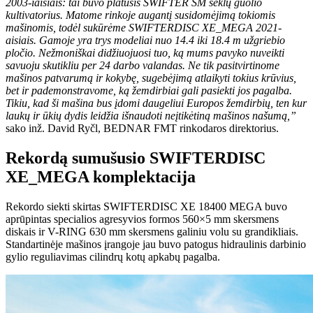
2003-iaisiais: tai buvo platusis SWIFTER SM sėklų guolio
kultivatorius. Matome rinkoje augantį susidomėjimą tokiomis
mašinomis, todėl sukūrėme SWIFTERDISC XE_MEGA 2021-
aisiais. Gamoje yra trys modeliai nuo 14.4 iki 18.4 m užgriebio
pločio. Nežmoniškai didžiuojuosi tuo, ką mums pavyko nuveikti
savuoju skutikliu per 24 darbo valandas. Ne tik pasitvirtinome
mašinos patvarumą ir kokybę, sugebėjimą atlaikyti tokius krūvius,
bet ir pademonstravome, ką žemdirbiai gali pasiekti jos pagalba.
Tikiu, kad ši mašina bus įdomi daugeliui Europos žemdirbių, ten kur
laukų ir ūkių dydis leidžia išnaudoti neįtikėtiną mašinos našumą,”
sako inž. David Ryčl, BEDNAR FMT rinkodaros direktorius.
Rekordą sumušusio SWIFTERDISC
XE_MEGA komplektacija
Rekordo siekti skirtas SWIFTERDISC XE 18400 MEGA buvo
aprūpintas specialios agresyvios formos 560×5 mm skersmens
diskais ir V-RING 630 mm skersmens galiniu volu su grandikliais.
Standartinėje mašinos įrangoje jau buvo patogus hidraulinis darbinio
gylio reguliavimas cilindrų kotų apkabų pagalba.