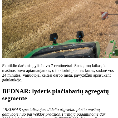
Skutiklio darbinis gylis buvo 7 centimetrai. Sustojimų laikas, kai
mašinos buvo aptarnaujamos, o traktoriui pilamas kuras, sudarė vos
24 minutes. Vairuotojai keitėsi darbo metu, pavyzdžiui apsisukant
galulaukėje.
BEDNAR: lyderis plačiabarių agregatų
segmente
“BEDNAR specializuojasi didelio užgriebio pločio mašinų
gamyboje nuo pat veiklos pradžios. Pirmąją pagaminome dar