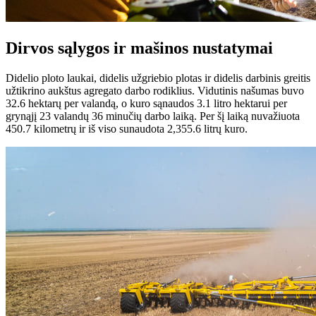
Dirvos sąlygos ir mašinos nustatymai
Didelio ploto laukai, didelis užgriebio plotas ir didelis darbinis greitis
užtikrino aukštus agregato darbo rodiklius. Vidutinis našumas buvo
32.6 hektarų per valandą, o kuro sąnaudos 3.1 litro hektarui per
grynąjį 23 valandų 36 minučių darbo laiką. Per šį laiką nuvažiuota
450.7 kilometrų ir iš viso sunaudota 2,355.6 litrų kuro.