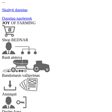
...
Skaityti daugiau
Daugiau naujienųk
JOY
OF FARMING
Shop BEDNAR
Rasti atstovą
Bandomasis važiavimas
Atsisiųsti
Dealer Area