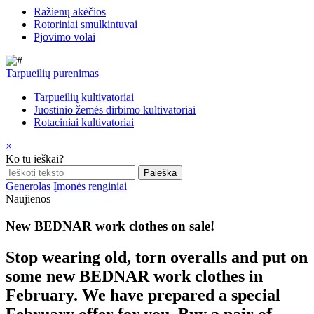
Ražienų akėčios
Rotoriniai smulkintuvai
Pjovimo volai
Tarpueilių purenimas
Tarpueilių kultivatoriai
Juostinio žemės dirbimo kultivatoriai
Rotaciniai kultivatoriai
×
Ko tu ieškai?
Generolas
Įmonės renginiai
Naujienos
New BEDNAR work clothes on sale!
Stop wearing old, torn overalls and put on
some new BEDNAR work clothes in
February. We have prepared a special
February offer for you. Buy a pair of