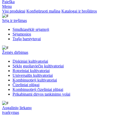
Paieška
Menu
Visi produktai
Konfigūruoti mašiną
Katalogai ir brošiūros
Sėja ir tręšimas
Smulkiasėklė sėjamoji
Sėjamosios
Trąšų barstytuvai
Žemės dirbimas
Diskiniai kultivatoriai
Sėklų guoliaviečių kultivatoriai
Rotoriniai kultivatoriai
Universalūs kultivatoriai
Kombinuotieji kultivatoriai
Čizeliniai plūgai
Kombinuotieji čizeliniai plūgai
Prikabinami dirvos tankinimo volai
Augalinių liekanų
tvarkymas