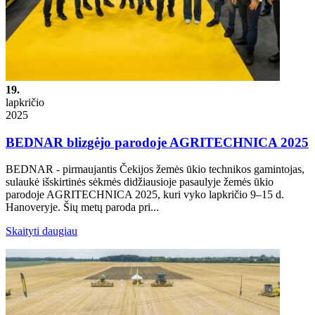
19.
lapkričio
2025
BEDNAR blizgėjo parodoje AGRITECHNICA 2025
BEDNAR - pirmaujantis Čekijos žemės ūkio technikos gamintojas,
sulaukė išskirtinės sėkmės didžiausioje pasaulyje žemės ūkio
parodoje AGRITECHNICA 2025, kuri vyko lapkričio 9–15 d.
Hanoveryje. Šių metų paroda pri...
Skaityti daugiau