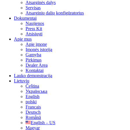
Atsarginės dalys
Servisas
Atsarginių dalių konfigūratorius
Dokumentai
Naujienos
Press Kit
Atsisiųsti
Apie mus
Apie įmonę
Įmonės istorija
Gamyba
Pirkimas
Dealer Area
Kontaktai
Lauko demonstracija
Lietuvių
Čeština
Українська
English
polski
Français
Deutsch
Română
English – US
Magyar