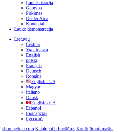
Įmonės istorija
Gamyba
Pirkimas
Dealer Area
Kontaktai
Lauko demonstracija
Lietuvių
Čeština
Українська
English
polski
Français
Deutsch
Română
English - US
Magyar
Italiano
Dansk
English - CA
Español
Български
Русский
shop.bednar.com
Katalogai ir brošiūros
Konfigūruoti mašiną