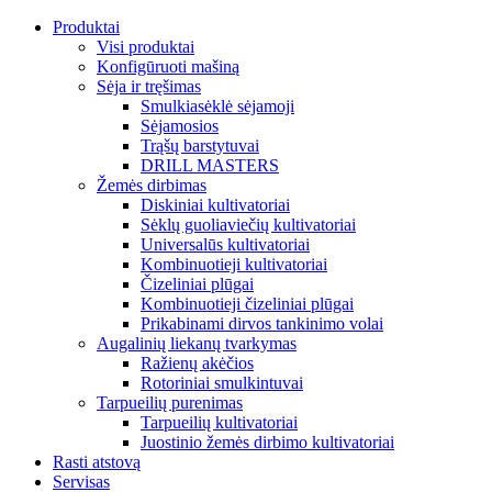
Produktai
Visi produktai
Konfigūruoti mašiną
Sėja ir tręšimas
Smulkiasėklė sėjamoji
Sėjamosios
Trąšų barstytuvai
DRILL MASTERS
Žemės dirbimas
Diskiniai kultivatoriai
Sėklų guoliaviečių kultivatoriai
Universalūs kultivatoriai
Kombinuotieji kultivatoriai
Čizeliniai plūgai
Kombinuotieji čizeliniai plūgai
Prikabinami dirvos tankinimo volai
Augalinių liekanų tvarkymas
Ražienų akėčios
Rotoriniai smulkintuvai
Tarpueilių purenimas
Tarpueilių kultivatoriai
Juostinio žemės dirbimo kultivatoriai
Rasti atstovą
Servisas