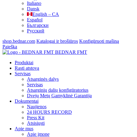
Italiano
Dansk
English – CA
Español
Български
Русский
shop.bednar.com
Katalogai ir brošiūros
Konfigūruoti mašiną
Paieška
BEDNAR FMT
Produktai
Rasti atstovą
Servisas
Atsarginės dalys
Servisas
Atsarginių dalių konfigūratorius
Dvejų Metų Gamyklinė Garantija
Dokumentai
Naujienos
24 HOURS RECORD
Press Kit
Atsisiųsti
Apie mus
Apie įmonę