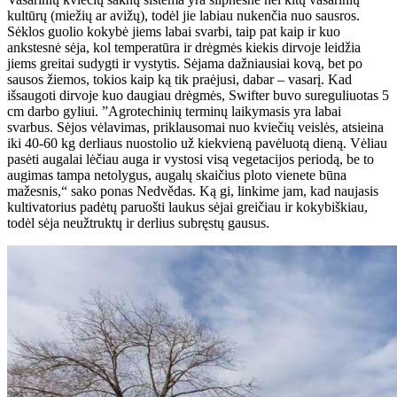
kultūrų (miežių ar avižų), todėl jie labiau nukenčia nuo sausros.
Sėklos guolio kokybė jiems labai svarbi, taip pat kaip ir kuo
ankstesnė sėja, kol temperatūra ir drėgmės kiekis dirvoje leidžia
jiems greitai sudygti ir vystytis. Sėjama dažniausiai kovą, bet po
sausos žiemos, tokios kaip ką tik praėjusi, dabar – vasarį. Kad
išsaugoti dirvoje kuo daugiau drėgmės, Swifter buvo sureguliuotas 5
cm darbo gyliui. ”Agrotechinių terminų laikymasis yra labai
svarbus. Sėjos vėlavimas, priklausomai nuo kviečių veislės, atsieina
iki 40-60 kg derliaus nuostolio už kiekvieną pavėluotą dieną. Vėliau
pasėti augalai lėčiau auga ir vystosi visą vegetacijos periodą, be to
augimas tampa netolygus, augalų skaičius ploto vienete būna
mažesnis,“ sako ponas Nedvědas. Ką gi, linkime jam, kad naujasis
kultivatorius padėtų paruošti laukus sėjai greičiau ir kokybiškiau,
todėl sėja neužtruktų ir derlius subręstų gausus.