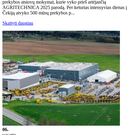
prekybos atstovų mokymai, kurie vyko prieš artėjančią
AGRITECHNICA 2025 parodą. Per keturias intensyvias dienas į
Čekiją atvyko 500 mūsų prekybos p...
Skaityti daugiau
06.
vasario