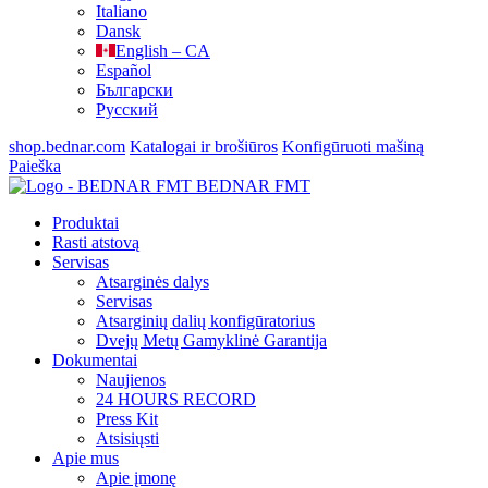
Italiano
Dansk
English – CA
Español
Български
Русский
shop.bednar.com
Katalogai ir brošiūros
Konfigūruoti mašiną
Paieška
BEDNAR FMT
Produktai
Rasti atstovą
Servisas
Atsarginės dalys
Servisas
Atsarginių dalių konfigūratorius
Dvejų Metų Gamyklinė Garantija
Dokumentai
Naujienos
24 HOURS RECORD
Press Kit
Atsisiųsti
Apie mus
Apie įmonę