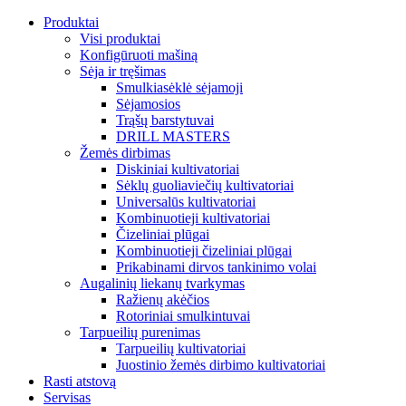
Produktai
Visi produktai
Konfigūruoti mašiną
Sėja ir tręšimas
Smulkiasėklė sėjamoji
Sėjamosios
Trąšų barstytuvai
DRILL MASTERS
Žemės dirbimas
Diskiniai kultivatoriai
Sėklų guoliaviečių kultivatoriai
Universalūs kultivatoriai
Kombinuotieji kultivatoriai
Čizeliniai plūgai
Kombinuotieji čizeliniai plūgai
Prikabinami dirvos tankinimo volai
Augalinių liekanų tvarkymas
Ražienų akėčios
Rotoriniai smulkintuvai
Tarpueilių purenimas
Tarpueilių kultivatoriai
Juostinio žemės dirbimo kultivatoriai
Rasti atstovą
Servisas