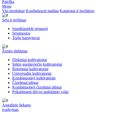
Paieška
Menu
Visi produktai
Konfigūruoti mašiną
Katalogai ir brošiūros
Sėja ir tręšimas
Smulkiasėklė sėjamoji
Sėjamosios
Trąšų barstytuvai
Žemės dirbimas
Diskiniai kultivatoriai
Sėklų guoliaviečių kultivatoriai
Rotoriniai kultivatoriai
Universalūs kultivatoriai
Kombinuotieji kultivatoriai
Čizeliniai plūgai
Kombinuotieji čizeliniai plūgai
Prikabinami dirvos tankinimo volai
Augalinių liekanų
tvarkymas