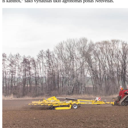
iš kabinos,“ sako vyriausias ūkio agronomas ponas Nedvědas.