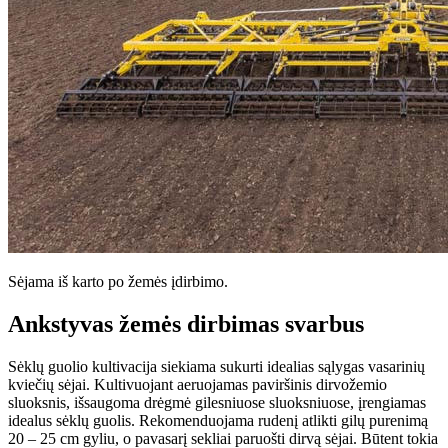
Sėjama iš karto po žemės įdirbimo.
Ankstyvas žemės dirbimas svarbus
Sėklų guolio kultivacija siekiama sukurti idealias sąlygas vasarinių
kviečių sėjai. Kultivuojant aeruojamas paviršinis dirvožemio
sluoksnis, išsaugoma drėgmė gilesniuose sluoksniuose, įrengiamas
idealus sėklų guolis. Rekomenduojama rudenį atlikti gilų purenimą
20 – 25 cm gyliu, o pavasarį sekliai paruošti dirvą sėjai. Būtent tokia