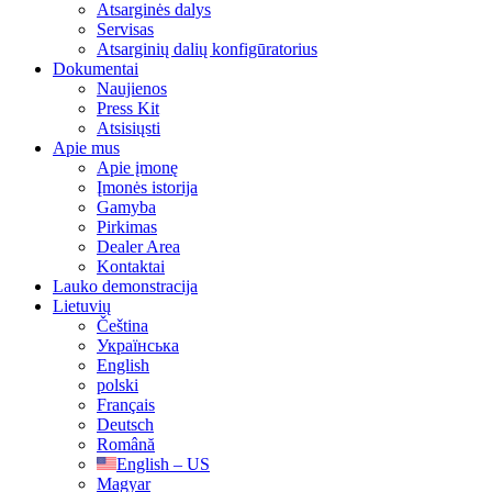
Atsarginės dalys
Servisas
Atsarginių dalių konfigūratorius
Dokumentai
Naujienos
Press Kit
Atsisiųsti
Apie mus
Apie įmonę
Įmonės istorija
Gamyba
Pirkimas
Dealer Area
Kontaktai
Lauko demonstracija
Lietuvių
Čeština
Українська
English
polski
Français
Deutsch
Română
English – US
Magyar