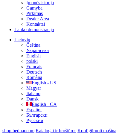
Įmonės istorija
Gamyba
Pirkimas
Dealer Area
Kontaktai
Lauko demonstracija
Lietuvių
Čeština
Українська
English
polski
Français
Deutsch
Română
English - US
Magyar
Italiano
Dansk
English - CA
Español
Български
Русский
shop.bednar.com
Katalogai ir brošiūros
Konfigūruoti mašiną