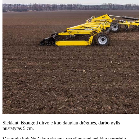
Siekiant, išsaugoti dirvoje kuo daugiau drėgmės, darbo gylis
nustatytas 5 cm.
Vasarinių kviečių šaknų sistema yra silpnesnė nei kitų vasarinių