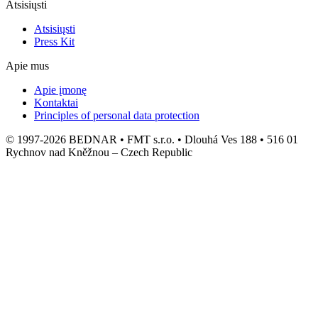
Atsisiųsti
Atsisiųsti
Press Kit
Apie mus
Apie įmonę
Kontaktai
Principles of personal data protection
© 1997-2026 BEDNAR • FMT s.r.o. • Dlouhá Ves 188 • 516 01
Rychnov nad Kněžnou – Czech Republic