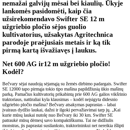
nemažai galvijų mėsai bei kiaulių. Ūkyje
lankomės pasidomėti, kaip čia
užsirekomendavo Swifter SE 12 m
užgriebio pločio sėjos guolio
kultivatorius, užsakytas Agritechnica
parodoje praėjusiais metais ir ką tik
pirmą kartą išvažiavęs į laukus.
Net 600 AG ir12 m užgriebio pločio!
Kodėl?
Bečvary sėjai naudoją sėjamąją su žemės dirbimo padargais. Swifter
SE 12000 tapo pirmąja tokio tipo mašina papildžiusią ūkio mašinų
parką. Pamačius kultivatorių prikabintą prie 600 AG galios vikšrinio
traktoriaus, natūraliai kyla klausimas – kodėl neįsigyta didesnio
užgriebio pločio mašina? Bečvary atsakymas paprastas – labai
įvairaus dydžio laukai, dažni ir ilgoki pervažiavimai tarp jų. „Kai
kurie mūsų laukai nutolę nuo Bečvary iki 30 km. Swifter SE
patraukė mūsų dėmesį savo kompaktiškumu. Tai ne didžiulis
monstras, jis paprastai susilanksto, traktorininkui net nereikia išlipti