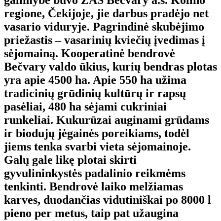
regione, Čekijoje, jie darbus pradėjo net
vasario viduryje. Pagrindinė skubėjimo
priežastis – vasarinių kviečių įvedimas į
sėjomainą. Kooperatinė bendrovė
Bečvary valdo ūkius, kurių bendras plotas
yra apie 4500 ha. Apie 550 ha užima
tradicinių grūdinių kultūrų ir rapsų
pasėliai, 480 ha sėjami cukriniai
runkeliai. Kukurūzai auginami grūdams
ir biodujų jėgainės poreikiams, todėl
jiems tenka svarbi vieta sėjomainoje.
Galų gale likę plotai skirti
gyvulininkystės padalinio reikmėms
tenkinti. Bendrovė laiko melžiamas
karves, duodančias vidutiniškai po 8000 l
pieno per metus, taip pat užaugina