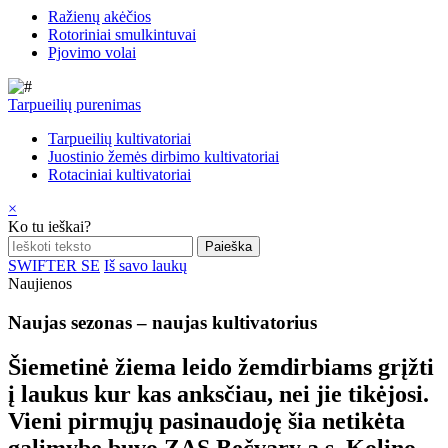
Ražienų akėčios
Rotoriniai smulkintuvai
Pjovimo volai
Tarpueilių purenimas
Tarpueilių kultivatoriai
Juostinio žemės dirbimo kultivatoriai
Rotaciniai kultivatoriai
×
Ko tu ieškai?
SWIFTER SE
Iš savo laukų
Naujienos
Naujas sezonas – naujas kultivatorius
Šiemetinė žiema leido žemdirbiams grįžti
į laukus kur kas anksčiau, nei jie tikėjosi.
Vieni pirmųjų pasinaudoję šia netikėta
galimybe buvo ZAS Bečvary a.s. Kolino