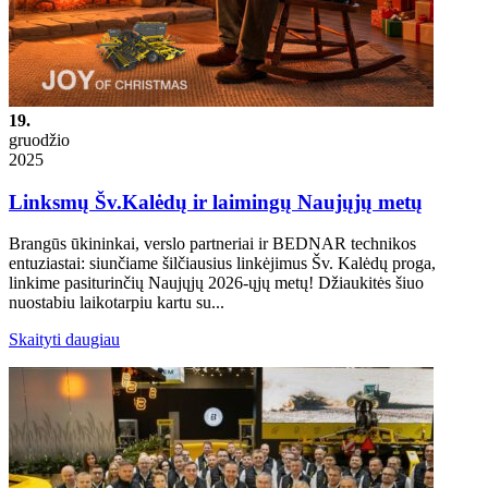
19.
gruodžio
2025
Linksmų Šv.Kalėdų ir laimingų Naujųjų metų
Brangūs ūkininkai, verslo partneriai ir BEDNAR technikos
entuziastai: siunčiame šilčiausius linkėjimus Šv. Kalėdų proga,
linkime pasiturinčių Naujųjų 2026-ųjų metų! Džiaukitės šiuo
nuostabiu laikotarpiu kartu su...
Skaityti daugiau