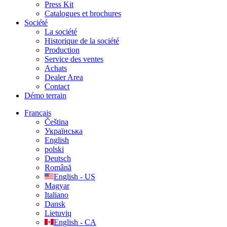
Press Kit
Catalogues et brochures
Société
La société
Historique de la société
Production
Service des ventes
Achats
Dealer Area
Contact
Démo terrain
Français
Čeština
Українська
English
polski
Deutsch
Română
English - US
Magyar
Italiano
Dansk
Lietuvių
English - CA