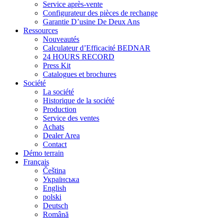
Service après-vente
Configurateur des pièces de rechange
Garantie D’usine De Deux Ans
Ressources
Nouveautés
Calculateur d’Efficacité BEDNAR
24 HOURS RECORD
Press Kit
Catalogues et brochures
Société
La société
Historique de la société
Production
Service des ventes
Achats
Dealer Area
Contact
Démo terrain
Français
Čeština
Українська
English
polski
Deutsch
Română