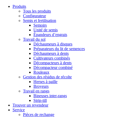
Produits
Tous les produits
Configurateur
Semis et fertilisation
Semoirs
Unité de semis
Épandeurs d’engrais
Travail du sol
Déchaumeurs à disques
Préparateurs du lit de semences
Déchaumeurs à dents
Cultivateurs combinés
Décompacteurs à dents
Décompacteur combiné
Rouleaux
Gestion des résidus de récolte
Herses à paille
Broyeurs
Travail en rangs
Bineuses inter-rangs
Strip-till
Trouver un revendeur
Service
Pièces de rechange