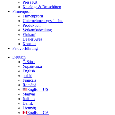
Press Kit
Kataloge & Broschüren
Firmenprofil
Firmenprofil
Unternehmensgeschichte
Produktion
Verkaufsabteilung
Einkauf
Dealer Area
Kontakt
Feldvorführung
Deutsch
Čeština
Українська
English
polski
Français
Română
English - US
Magyar
Italiano
Dansk
Lietuvių
English - CA