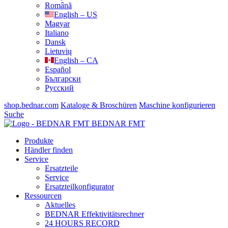
Română
English – US
Magyar
Italiano
Dansk
Lietuvių
English – CA
Español
Български
Русский
shop.bednar.com
Kataloge & Broschüren
Maschine konfigurieren
Suche
BEDNAR FMT
Produkte
Händler finden
Service
Ersatzteile
Service
Ersatzteilkonfigurator
Ressourcen
Aktuelles
BEDNAR Effektivitätsrechner
24 HOURS RECORD