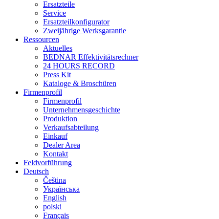
Ersatzteile
Service
Ersatzteilkonfigurator
Zweijährige Werksgarantie
Ressourcen
Aktuelles
BEDNAR Effektivitätsrechner
24 HOURS RECORD
Press Kit
Kataloge & Broschüren
Firmenprofil
Firmenprofil
Unternehmensgeschichte
Produktion
Verkaufsabteilung
Einkauf
Dealer Area
Kontakt
Feldvorführung
Deutsch
Čeština
Українська
English
polski
Français