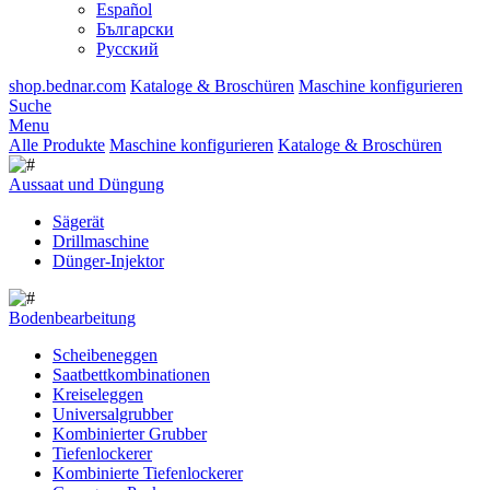
Español
Български
Русский
shop.bednar.com
Kataloge & Broschüren
Maschine konfigurieren
Suche
Menu
Alle Produkte
Maschine konfigurieren
Kataloge & Broschüren
Aussaat und Düngung
Sägerät
Drillmaschine
Dünger-Injektor
Bodenbearbeitung
Scheibeneggen
Saatbettkombinationen
Kreiseleggen
Universalgrubber
Kombinierter Grubber
Tiefenlockerer
Kombinierte Tiefenlockerer