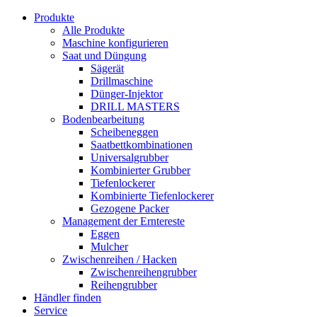
Produkte
Alle Produkte
Maschine konfigurieren
Saat und Düngung
Sägerät
Drillmaschine
Dünger-Injektor
DRILL MASTERS
Bodenbearbeitung
Scheibeneggen
Saatbettkombinationen
Universalgrubber
Kombinierter Grubber
Tiefenlockerer
Kombinierte Tiefenlockerer
Gezogene Packer
Management der Erntereste
Eggen
Mulcher
Zwischenreihen / Hacken
Zwischenreihengrubber
Reihengrubber
Händler finden
Service