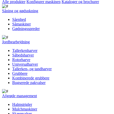
Alle produkter
Konfigurer maskinen
Kataloger og brochurer
Såning og gødsnkning
Såenhed
Såmaskiner
Gødningsspreder
Jordbearbejdning
Tallerkenharver
Såbedsharver
Rotorharve
Universalharver
Tallerken- og tandharver
Grubbere
Kombinerede grubbere
Bugserede pakvalser
Afgrøde management
Halmstrigler
Mulchmaskiner
Skærevalser