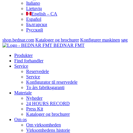
Italiano
Lietuvių
English – CA
Español
Български
Русский
shop.bednar.com
Kataloger og brochurer
Konfigurer maskinen
søg
BEDNAR FMT
Produkter
Find forhandler
Service
Reservedele
Service
Konfigurator til reservedele
To års fabriksgaranti
Materiale
Nyheder
24 HOURS RECORD
Press Kit
Kataloger og brochurer
Om os
Om virksomheden
Virksomhedens historie