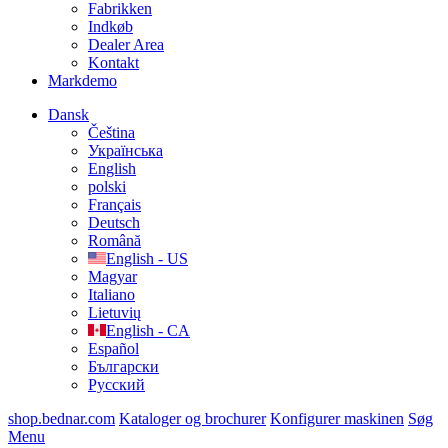
Fabrikken
Indkøb
Dealer Area
Kontakt
Markdemo
Dansk
Čeština
Українська
English
polski
Français
Deutsch
Română
English - US
Magyar
Italiano
Lietuvių
English - CA
Español
Български
Русский
shop.bednar.com
Kataloger og brochurer
Konfigurer maskinen
Søg
Menu