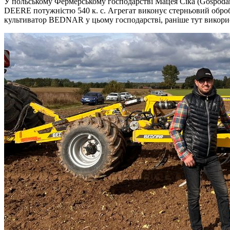
У польському Фермерському господарстві Мацея Сіка (Gospoda
DEERE потужністю 540 к. с. Агрегат виконує стерньовий обробі
культиватор BEDNAR у цьому господарстві, раніше тут викори