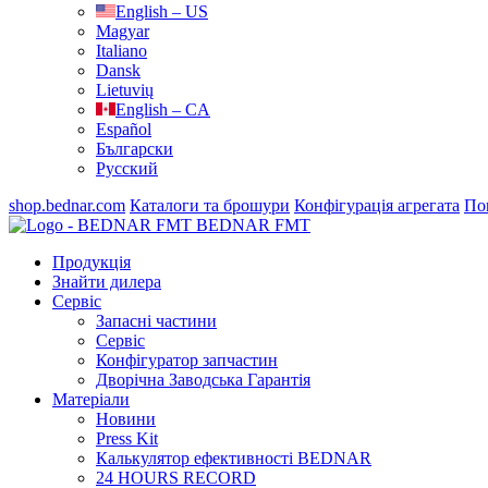
English – US
Magyar
Italiano
Dansk
Lietuvių
English – CA
Español
Български
Русский
shop.bednar.com
Каталоги та брошури
Конфігурація агрегата
По
BEDNAR FMT
Продукція
Знайти дилера
Сервіс
Запасні частини
Сервіс
Конфігуратор запчастин
Дворічна Заводська Гарантія
Матеріали
Новини
Press Kit
Калькулятор ефективності BEDNAR
24 HOURS RECORD