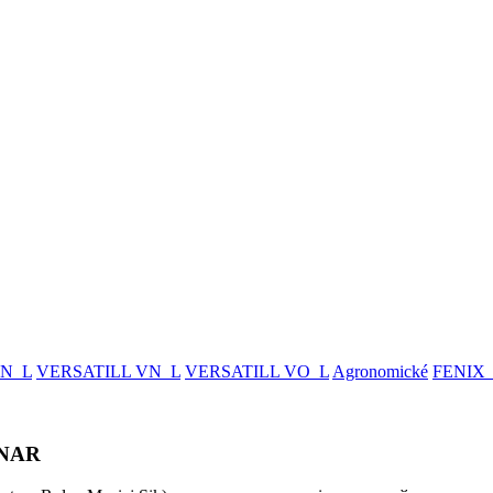
FN_L
VERSATILL VN_L
VERSATILL VO_L
Agronomické
FENIX
DNAR