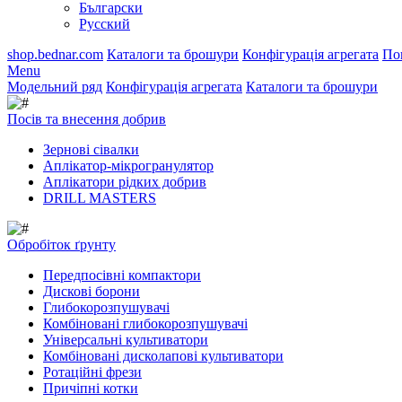
Български
Русский
shop.bednar.com
Каталоги та брошури
Конфігурація агрегата
По
Menu
Модельний ряд
Конфігурація агрегата
Каталоги та брошури
Посів та внесення добрив
Зернові сівалки
Аплікатор-мікрогранулятор
Аплікатори рідких добрив
DRILL MASTERS
Обробіток ґрунту
Передпосівні компактори
Дискові борони
Глибокорозпушувачі
Комбіновані глибокорозпушувачі
Універсальні культиватори
Комбіновані дисколапові культиватори
Ротаційні фрези
Причіпні котки