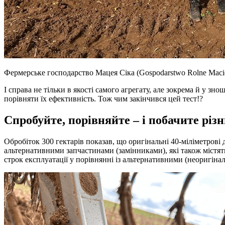
Фермерське господарство Мацея Сіка (Gospodarstwo Rolne Maci
І справа не тільки в якості самого агрегату, але зокрема й у 
порівняти їх ефективність. Тож чим закінчився цей тест!?
Спробуйте, порівняйте – і побачите різ
Обробіток 300 гектарів показав, що оригінальні 40-міліметр
альтернативними запчастинами (замінниками), які також містят
строк експлуатації у порівнянні із альтернативними (неоригіна