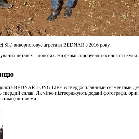
ej Sik) використовує агрегати BEDNAR з 2016 року
зношуваних деталях – долотах. На фермі спробували оснастити кул
ницю
ові долота BEDNAR LONG LIFE із твердосплавними сегментами де
ь твердий сплав. Як чітко підтверджують додані фотографії, ор
льними) деталями.