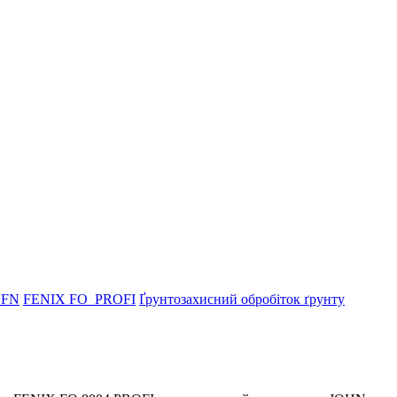
_FN
FENIX FO_PROFI
Ґрунтозахисний обробіток ґрунту