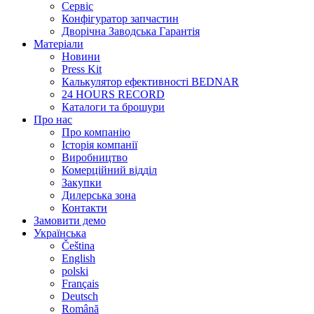
Сервіс
Конфігуратор запчастин
Дворічна Заводська Гарантія
Матеріали
Новини
Press Kit
Калькулятор ефективності BEDNAR
24 HOURS RECORD
Каталоги та брошури
Про нас
Про компанію
Історія компанії
Виробництво
Комерційний відділ
Закупки
Дилерська зона
Контакти
Замовити демо
Українська
Čeština
English
polski
Français
Deutsch
Română