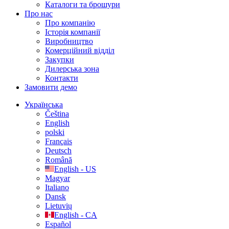
Каталоги та брошури
Про нас
Про компанію
Історія компанії
Виробництво
Комерційний відділ
Закупки
Дилерська зона
Контакти
Замовити демо
Українська
Čeština
English
polski
Français
Deutsch
Română
English - US
Magyar
Italiano
Dansk
Lietuvių
English - CA
Español