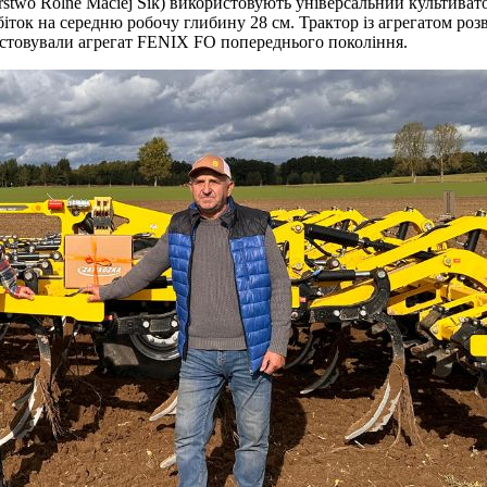
rstwo Rolne Maciej Sik) використовують універсальний культив
ток на середню робочу глибину 28 см. Трактор із агрегатом роз
стовували агрегат FENIX FO попереднього покоління.