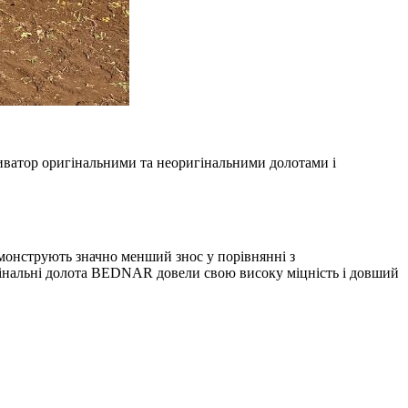
ьтиватор оригінальними та неоригінальними долотами і
монструють значно менший знос у порівнянні з
игінальні долота BEDNAR довели свою високу міцність і довший