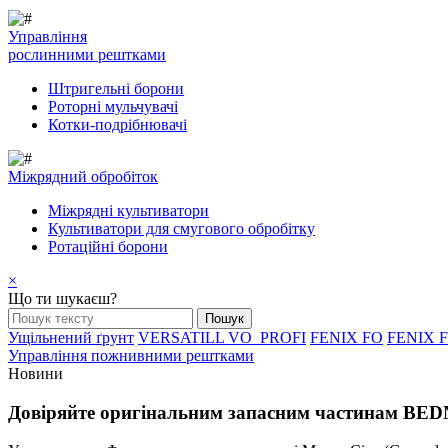
Управління
рослинними рештками
Штригельні борони
Pоторні мульчувачі
Котки-подрібнювачі
Mіжрядний обробіток
Міжрядні культиватори
Культиватори для смугового обробітку
Ротаційні борони
×
Що ти шукаєш?
Ущільнений ґрунт
VERSATILL VO_PROFI
FENIX FO
FENIX 
Управління пожнивними рештками
Новини
Довіряйте оригінальним запасним частинам BE