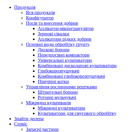
Продукція
Вся продукція
Конфігуратор
Посів та внесення добрив
Аплікатор-мікрогранулятор
Зернові сівалки
Аплікатори рідких добрив
Oсновні види обробітку ґрунту
Дискові борони
Передпосівні компактори
Універсальні культиватори
Комбіновані дисколапові культиватори
Глибокорозпушувачі
Комбіновані глибокорозпушувачі
Причіпні котки
Управління рослинними рештками
Штригельні борони
Pоторні мульчувачі
Міжрядна культивація
Міжрядні культиватори
Культиватори для смугового обробітку
Знайти дилера
Сервіс
Запасні частини