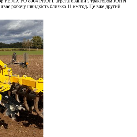
атор FENIX FO 8004 PROFI, агрегатований з трактором JOHN
виває робочу швидкість близько 11 км/год. Це вже другий