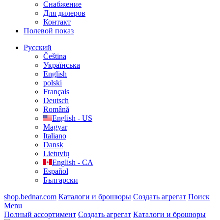
Cнабжение
Для дилеров
Контакт
Полевой показ
Русский
Čeština
Українська
English
polski
Français
Deutsch
Română
English - US
Magyar
Italiano
Dansk
Lietuvių
English - CA
Español
Български
shop.bednar.com
Каталоги и брошюры
Создать агрегат
Поиск
Menu
Полный ассортимент
Создать агрегат
Каталоги и брошюры