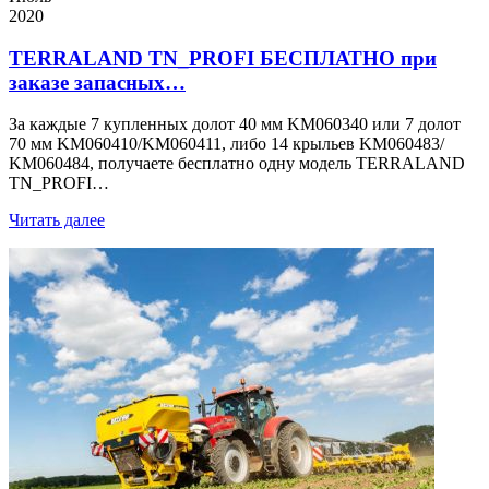
2020
TERRALAND TN_PROFI БЕСПЛАТНО при
заказе запасных…
За каждые 7 купленных долот 40 мм KM060340 или 7 долот
70 мм KM060410/KM060411, либо 14 крыльев KM060483/
KM060484, получаете бесплатно одну модель TERRALAND
TN_PROFI…
Читать далее