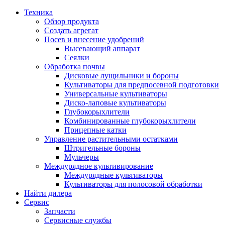
Техника
Обзор продукта
Создать агрегат
Посев и внесение удобрений
Высевающий аппарат
Сеялки
Oбработка почвы
Дисковые лущильники и бороны
Культиваторы для предпосевной подготовки
Универсальные культиваторы
Диско-лаповые культиваторы
Глубокорыхлители
Комбинированные глубокорыхлители
Прицепные катки
Управление растительными остатками
Штригельные бороны
Мульчеры
Междурядное культивирование
Междурядные культиваторы
Культиваторы для полосовой обработки
Найти дилера
Сервис
Запчасти
Сервисные службы