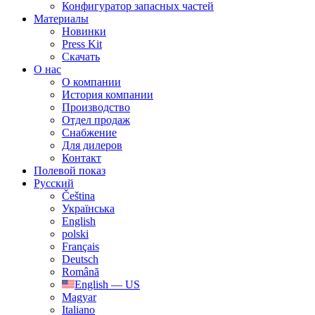
Конфигуратор запасных частей
Материалы
Новинки
Press Kit
Скачать
О нас
О компании
История компании
Производство
Отдел продаж
Cнабжение
Для дилеров
Контакт
Полевой показ
Русский
Čeština
Українська
English
polski
Français
Deutsch
Română
English — US
Magyar
Italiano