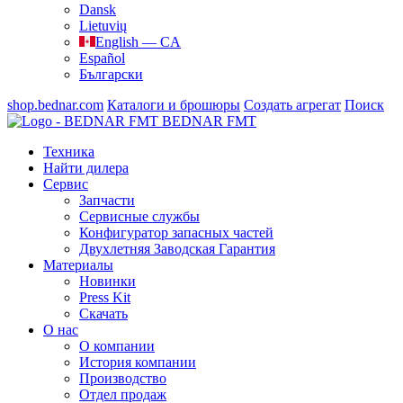
Dansk
Lietuvių
English — CA
Español
Български
shop.bednar.com
Каталоги и брошюры
Создать агрегат
Поиск
BEDNAR FMT
Техника
Найти дилера
Сервис
Запчасти
Сервисные службы
Конфигуратор запасных частей
Двухлетняя Заводская Гарантия
Материалы
Новинки
Press Kit
Скачать
О нас
О компании
История компании
Производство
Отдел продаж