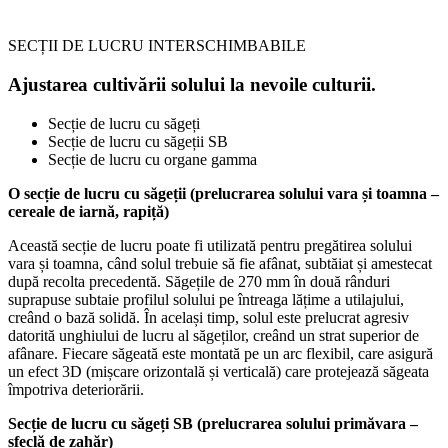
SECȚII DE LUCRU INTERSCHIMBABILE
Ajustarea cultivării solului la nevoile culturii.
Secție de lucru cu săgeți
Secție de lucru cu săgeții SB
Secție de lucru cu organe gamma
O secție de lucru cu săgeții (prelucrarea solului vara și toamna –
cereale de iarnă, rapiță)
Această secție de lucru poate fi utilizată pentru pregătirea solului
vara și toamna, când solul trebuie să fie afânat, subtăiat și amestecat
după recolta precedentă. Săgețile de 270 mm în două rânduri
suprapuse subtaie profilul solului pe întreaga lățime a utilajului,
creând o bază solidă. În același timp, solul este prelucrat agresiv
datorită unghiului de lucru al săgeților, creând un strat superior de
afânare. Fiecare săgeată este montată pe un arc flexibil, care asigură
un efect 3D (mișcare orizontală și verticală) care protejează săgeata
împotriva deteriorării.
Secție de lucru cu săgeți SB (prelucrarea solului primăvara –
sfeclă de zahăr)