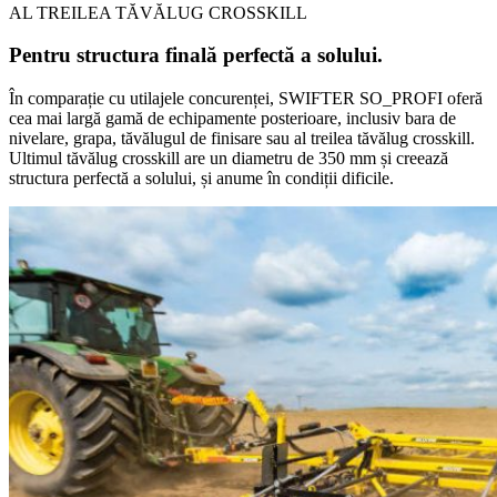
AL TREILEA TĂVĂLUG CROSSKILL
Pentru structura finală perfectă a solului.
În comparație cu utilajele concurenței, SWIFTER SO_PROFI oferă
cea mai largă gamă de echipamente posterioare, inclusiv bara de
nivelare, grapa, tăvălugul de finisare sau al treilea tăvălug crosskill.
Ultimul tăvălug crosskill are un diametru de 350 mm și creează
structura perfectă a solului, și anume în condiții dificile.