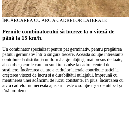
ÎNCĂRCAREA CU ARC A CADRELOR LATERALE
Permite combinatorului să lucreze la o viteză de
până la 15 km/h.
Un combinator specializat pentru pat germinativ, pentru pregătirea
patului germinativ într-o singură trecere. Această soluție interesantă
contribuie la distribuția uniformă a greutății și, mai presus de toate,
absoarbe șocurile care nu sunt transmise la cadrul central de
susținere. Încărcarea cu arc a cadrelor laterale contribuie astfel la
creşterea vitezei de lucru și a durabilității utilajului, împreună cu
menținerea unei adâncimi de lucru constante. În plus, încărcarea cu
arc a cadrelor nu necesită ajustări – este o soluție ușor de utilizat și
fără probleme.