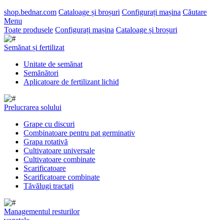
shop.bednar.com
Cataloage și broșuri
Configurați mașina
Căutare
Menu
Toate produsele
Configurați mașina
Cataloage și broșuri
Semănat și fertilizat
Unitate de semănat
Semănători
Aplicatoare de fertilizant lichid
Prelucrarea solului
Grape cu discuri
Combinatoare pentru pat germinativ
Grapa rotativă
Cultivatoare universale
Cultivatoare combinate
Scarificatoare
Scarificatoare combinate
Tăvălugi tractați
Managementul resturilor