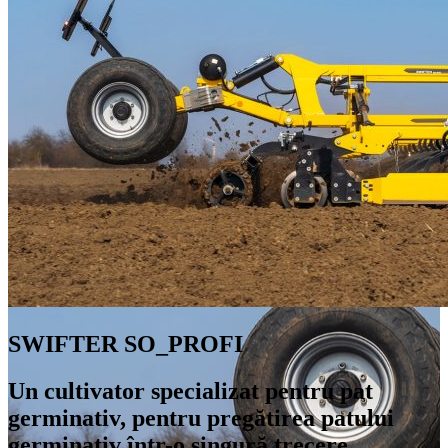
SWIFTER SO_PROFI
Un cultivator specializat pentru pat
germinativ, pentru pregătirea patului
germinativ într-o singură trecere.