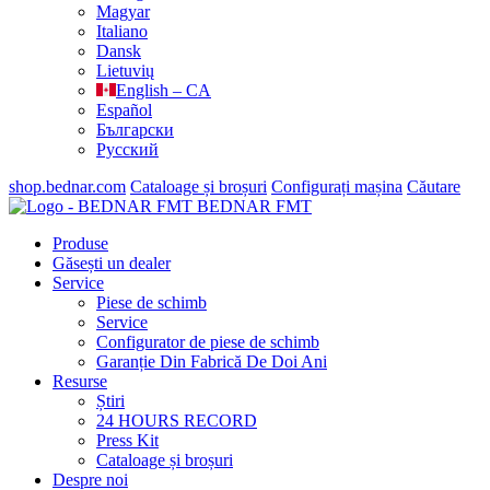
Magyar
Italiano
Dansk
Lietuvių
English – CA
Español
Български
Русский
shop.bednar.com
Cataloage și broșuri
Configurați mașina
Căutare
BEDNAR FMT
Produse
Găsești un dealer
Service
Piese de schimb
Service
Configurator de piese de schimb
Garanție Din Fabrică De Doi Ani
Resurse
Știri
24 HOURS RECORD
Press Kit
Cataloage și broșuri
Despre noi