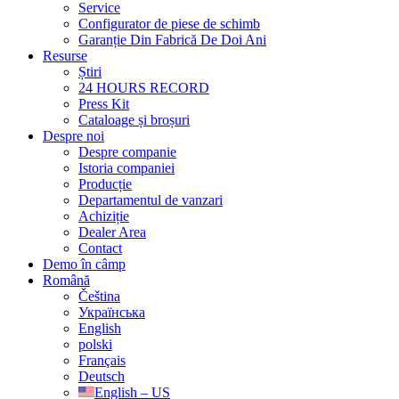
Service
Configurator de piese de schimb
Garanție Din Fabrică De Doi Ani
Resurse
Știri
24 HOURS RECORD
Press Kit
Cataloage și broșuri
Despre noi
Despre companie
Istoria companiei
Producție
Departamentul de vanzari
Achiziție
Dealer Area
Contact
Demo în câmp
Română
Čeština
Українська
English
polski
Français
Deutsch
English – US