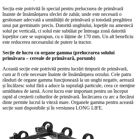
Secția este potrivită în special pentru prelucrarea de primăvară
înainte de însămânțarea sfeclei de zahăr, unde este necesară o
gestionare adecvată a umidității de primăvară și totodată pregătirea
unui pat germinativ precis. Datorită unghiului, lopețile nu amestecă
solul pe verticală, ci solul este subtăiat pe întreaga zonă datorită
lopeților care se suprapun, cu o lățime de 170 mm. Un alt beneficiu
este reducerea necesarului de putere la tractor.
Secție de lucru cu organe gamma (prelucrarea solului
primăvara – cereale de primăvară, porumb)
Această secție este potrivită pentru lucrări timpurii de primăvară,
cum ar fi cele necesare înainte de însămânțarea orzului. Cele patru
rânduri de organe gamma funcţionează la un unghi negativ, aerează
și încălzesc solul fără a aduce la suprafaţă particule, ceea ce menţine
umiditatea de iarnă. Acest lucru este important pentru un început
rapid al creșterii culturilor de primăvară. Încărcarea cu arc a fiecărui
dinte permite lucrul la viteză mare. Organele gamma pentru această
secție sunt disponibile și în versiunea LONG LIFE.