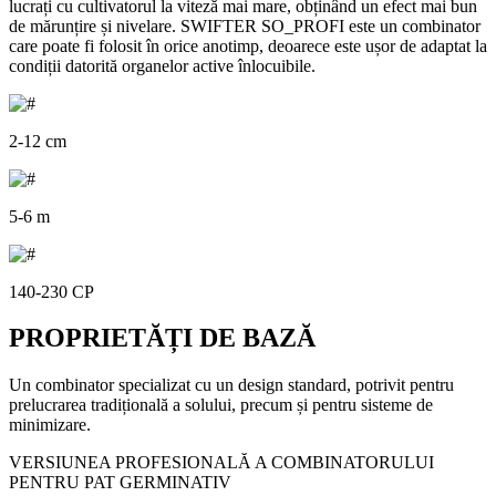
lucrați cu cultivatorul la viteză mai mare, obținând un efect mai bun
de mărunțire și nivelare. SWIFTER SO_PROFI este un combinator
care poate fi folosit în orice anotimp, deoarece este ușor de adaptat la
condiții datorită organelor active înlocuibile.
2-12 cm
5-6 m
140-230 CP
PROPRIETĂȚI DE BAZĂ
Un combinator specializat cu un design standard, potrivit pentru
prelucrarea tradițională a solului, precum și pentru sisteme de
minimizare.
VERSIUNEA PROFESIONALĂ A COMBINATORULUI
PENTRU PAT GERMINATIV