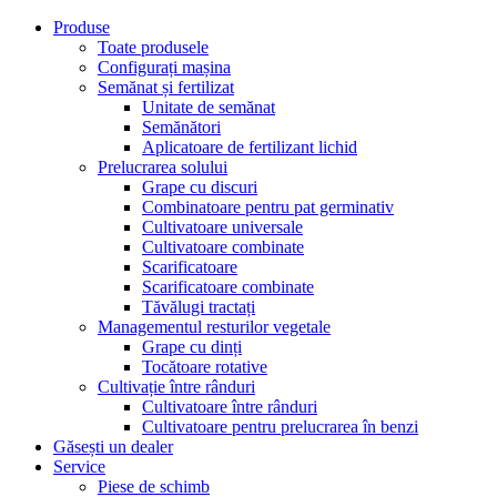
Produse
Toate produsele
Configurați mașina
Semănat și fertilizat
Unitate de semănat
Semănători
Aplicatoare de fertilizant lichid
Prelucrarea solului
Grape cu discuri
Combinatoare pentru pat germinativ
Cultivatoare universale
Cultivatoare combinate
Scarificatoare
Scarificatoare combinate
Tăvălugi tractați
Managementul resturilor vegetale
Grape cu dinți
Tocătoare rotative
Cultivație între rânduri
Cultivatoare între rânduri
Cultivatoare pentru prelucrarea în benzi
Găsești un dealer
Service
Piese de schimb