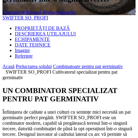
Configurați
Broşură
Redare videoclip
SWIFTER SO_PROFI
PROPRIETĂȚI DE BAZĂ
DESCRIEREA UTILAJULUI
ECHIPAMENTE
DATE TEHNICE
Imagini
Referințe
Acasă
Prelucrarea solului
Combinatoare pentru pat germinativ
SWIFTER SO_PROFI Cultivatorul specializat pentru pat
germinativ
UN COMBINATOR SPECIALIZAT
PENTRU PAT GERMINATIV
Înființarea de calitate a unei culturi cu semințe mici necesită un pat
germinativ perfect pregătit. SWIFTER SO_PROFI este un
combinator modern, capabil să pregătească terenul într-o singură
trecere, datorită combinației de până la opt operațiuni într-o singură
trecere. Designul inovator al cadrului lateral cu arc vă permite să