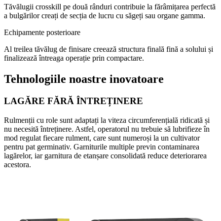
Tăvălugii crosskill pe două rânduri contribuie la fărâmițarea perfectă
a bulgărilor creați de secția de lucru cu săgeți sau organe gamma.
Echipamente posterioare
Al treilea tăvălug de finisare creează structura finală fină a solului și
finalizează întreaga operație prin compactare.
Tehnologiile noastre inovatoare
LAGĂRE FĂRĂ ÎNTREȚINERE
Rulmenții cu role sunt adaptați la viteza circumferențială ridicată și
nu necesită întreținere. Astfel, operatorul nu trebuie să lubrifieze în
mod regulat fiecare rulment, care sunt numeroși la un cultivator
pentru pat germinativ. Garniturile multiple previn contaminarea
lagărelor, iar garnitura de etanșare consolidată reduce deteriorarea
acestora.