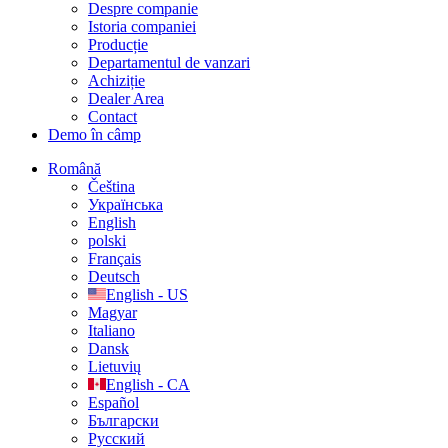
Despre companie
Istoria companiei
Producție
Departamentul de vanzari
Achiziție
Dealer Area
Contact
Demo în câmp
Română
Čeština
Українська
English
polski
Français
Deutsch
English - US
Magyar
Italiano
Dansk
Lietuvių
English - CA
Español
Български
Русский