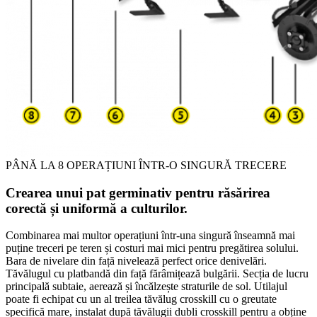
PÂNĂ LA 8 OPERAȚIUNI ÎNTR-O SINGURĂ TRECERE
Crearea unui pat germinativ pentru răsărirea
corectă și uniformă a culturilor.
Combinarea mai multor operațiuni într-una singură înseamnă mai
puține treceri pe teren și costuri mai mici pentru pregătirea solului.
Bara de nivelare din față nivelează perfect orice denivelări.
Tăvălugul cu platbandă din față fărâmițează bulgării. Secția de lucru
principală subtaie, aerează și încălzește straturile de sol. Utilajul
poate fi echipat cu un al treilea tăvălug crosskill cu o greutate
specifică mare, instalat după tăvălugii dubli crosskill pentru a obține