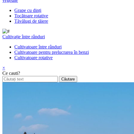
vegetale
Grape cu dinți
Tocătoare rotative
Tăvălugi de tăiere
Cultivație între rânduri
Cultivatoare între rânduri
Cultivatoare pentru prelucrarea în benzi
Cultivatoare rotative
×
Ce cauti?