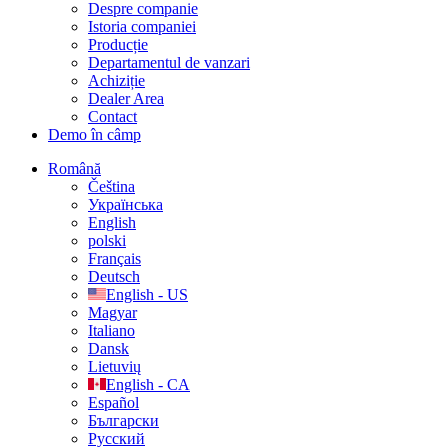
Despre companie
Istoria companiei
Producție
Departamentul de vanzari
Achiziție
Dealer Area
Contact
Demo în câmp
Română
Čeština
Українська
English
polski
Français
Deutsch
English - US
Magyar
Italiano
Dansk
Lietuvių
English - CA
Español
Български
Русский