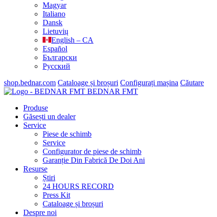
Magyar
Italiano
Dansk
Lietuvių
English – CA
Español
Български
Русский
shop.bednar.com
Cataloage și broșuri
Configurați mașina
Căutare
BEDNAR FMT
Produse
Găsești un dealer
Service
Piese de schimb
Service
Configurator de piese de schimb
Garanție Din Fabrică De Doi Ani
Resurse
Știri
24 HOURS RECORD
Press Kit
Cataloage și broșuri
Despre noi