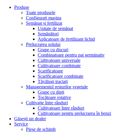
Produse
Toate produsele
Configurați mașina
Semănat și fertilizat
Unitate de semănat
Semănători
Aplicatoare de fertilizant lichid
Prelucrarea solului
Grape cu discuri
Combinatoare pentru pat germinativ
Cultivatoare universale
Cultivatoare combinate
Scarificatoare
Scarificatoare combinate
Tăvălugi tractați
Managementul resturilor vegetale
Grape cu dinți
Tocătoare rotative
Cultivație între rânduri
Cultivatoare între rânduri
Cultivatoare pentru prelucrarea în benzi
Găsești un dealer
Service
Piese de schimb