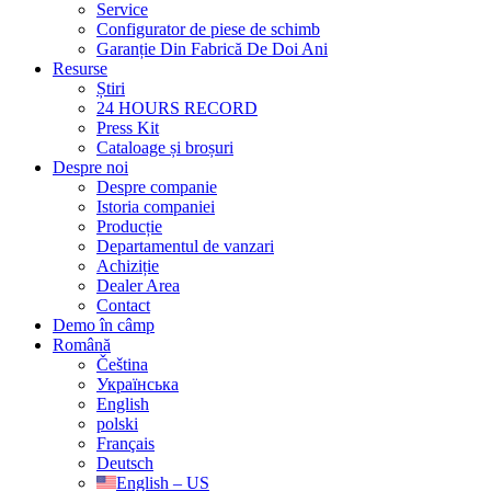
Service
Configurator de piese de schimb
Garanție Din Fabrică De Doi Ani
Resurse
Știri
24 HOURS RECORD
Press Kit
Cataloage și broșuri
Despre noi
Despre companie
Istoria companiei
Producție
Departamentul de vanzari
Achiziție
Dealer Area
Contact
Demo în câmp
Română
Čeština
Українська
English
polski
Français
Deutsch
English – US