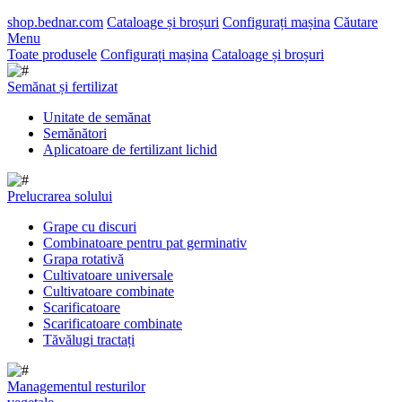
shop.bednar.com
Cataloage și broșuri
Configurați mașina
Căutare
Menu
Toate produsele
Configurați mașina
Cataloage și broșuri
Semănat și fertilizat
Unitate de semănat
Semănători
Aplicatoare de fertilizant lichid
Prelucrarea solului
Grape cu discuri
Combinatoare pentru pat germinativ
Grapa rotativă
Cultivatoare universale
Cultivatoare combinate
Scarificatoare
Scarificatoare combinate
Tăvălugi tractați
Managementul resturilor