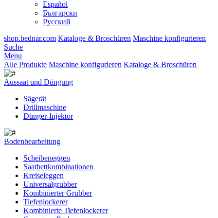
Español
Български
Русский
shop.bednar.com
Kataloge & Broschüren
Maschine konfigurieren
Suche
Menu
Alle Produkte
Maschine konfigurieren
Kataloge & Broschüren
Aussaat und Düngung
Sägerät
Drillmaschine
Dünger-Injektor
Bodenbearbeitung
Scheibeneggen
Saatbettkombinationen
Kreiseleggen
Universalgrubber
Kombinierter Grubber
Tiefenlockerer
Kombinierte Tiefenlockerer