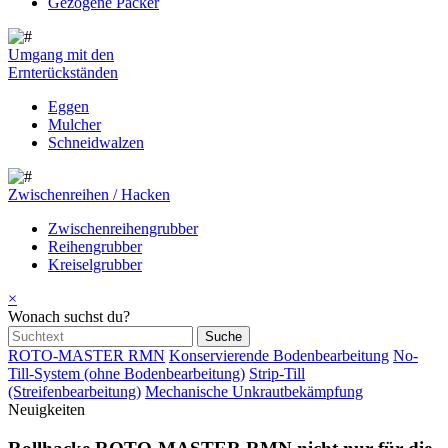
Gezogene Packer
Umgang mit den
Ernterückständen
Eggen
Mulcher
Schneidwalzen
Zwischenreihen / Hacken
Zwischenreihengrubber
Reihengrubber
Kreiselgrubber
×
Wonach suchst du?
ROTO-MASTER RMN
Konservierende Bodenbearbeitung
No-
Till-System (ohne Bodenbearbeitung)
Strip-Till
(Streifenbearbeitung)
Mechanische Unkrautbekämpfung
Neuigkeiten