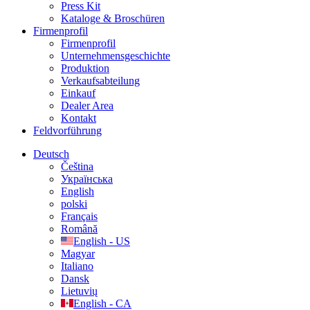
Press Kit
Kataloge & Broschüren
Firmenprofil
Firmenprofil
Unternehmensgeschichte
Produktion
Verkaufsabteilung
Einkauf
Dealer Area
Kontakt
Feldvorführung
Deutsch
Čeština
Українська
English
polski
Français
Română
English - US
Magyar
Italiano
Dansk
Lietuvių
English - CA