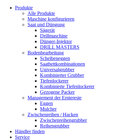
Produkte
Alle Produkte
Maschine konfigurieren
Saat und Düngung
Sägerät
Drillmaschine
Dünger-Injektor
DRILL MASTERS
Bodenbearbeitung
Scheibeneggen
Saatbettkombinationen
Universalgrubber
Kombinierter Grubber
Tiefenlockerer
Kombinierte Tiefenlockerer
Gezogene Packer
Management der Erntereste
Eggen
Mulcher
Zwischenreihen / Hacken
Zwischenreihengrubber
Reihengrubber
Händler finden
Service