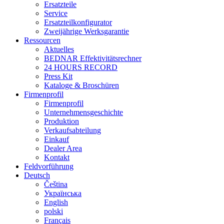
Ersatzteile
Service
Ersatzteilkonfigurator
Zweijährige Werksgarantie
Ressourcen
Aktuelles
BEDNAR Effektivitätsrechner
24 HOURS RECORD
Press Kit
Kataloge & Broschüren
Firmenprofil
Firmenprofil
Unternehmensgeschichte
Produktion
Verkaufsabteilung
Einkauf
Dealer Area
Kontakt
Feldvorführung
Deutsch
Čeština
Українська
English
polski
Français