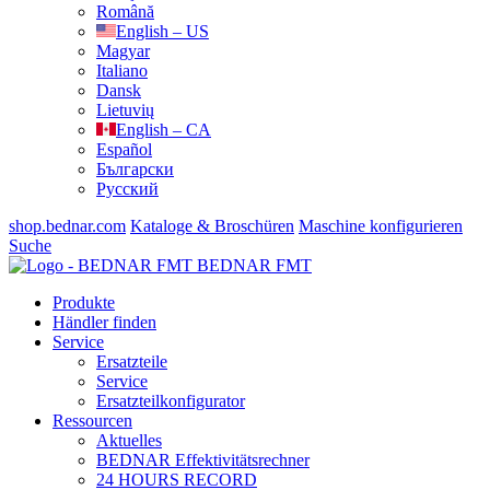
Română
English – US
Magyar
Italiano
Dansk
Lietuvių
English – CA
Español
Български
Русский
shop.bednar.com
Kataloge & Broschüren
Maschine konfigurieren
Suche
BEDNAR FMT
Produkte
Händler finden
Service
Ersatzteile
Service
Ersatzteilkonfigurator
Ressourcen
Aktuelles
BEDNAR Effektivitätsrechner
24 HOURS RECORD