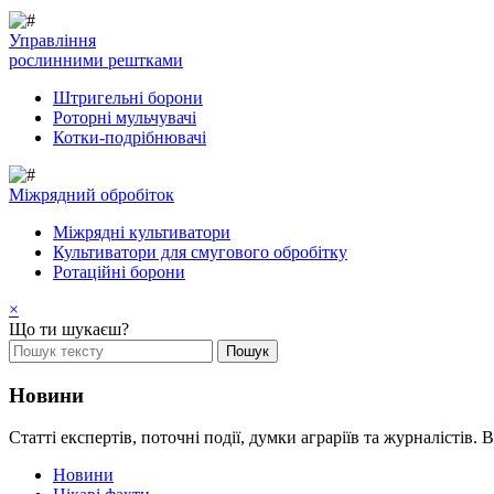
Управління
рослинними рештками
Штригельні борони
Pоторні мульчувачі
Котки-подрібнювачі
Mіжрядний обробіток
Міжрядні культиватори
Культиватори для смугового обробітку
Ротаційні борони
×
Що ти шукаєш?
Новини
Статті експертів, поточні події, думки аграріїв та журналістів. В
Новини