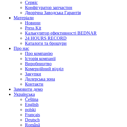
Сервіс
Конфігуратор запчастин
Дворічна Заводська Гарантія
Матеріали
Новини
Press Kit
Калькулятор ефективності BEDNAR
24 HOURS RECORD
Каталоги та брошури
Про нас
Про компанію
Історія компанії
Виробництво
Комерційний відділ
Закупки
Дилерська зона
Контакти
Замовити демо
Українська
Čeština
English
polski
Français
Deutsch
Română