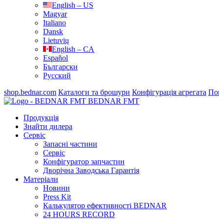
English – US
Magyar
Italiano
Dansk
Lietuvių
English – CA
Español
Български
Русский
shop.bednar.com
Каталоги та брошури
Конфігурація агрегата
По
BEDNAR FMT
Продукція
Знайти дилера
Сервіс
Запасні частини
Сервіс
Конфігуратор запчастин
Дворічна Заводська Гарантія
Матеріали
Новини
Press Kit
Калькулятор ефективності BEDNAR
24 HOURS RECORD