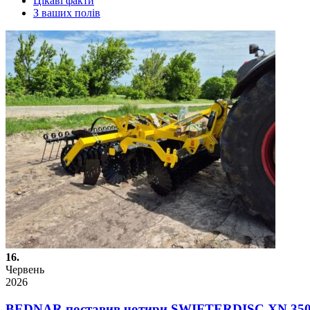
Цікаві факти
З ваших полів
16.
Червень
2026
BEDNAR поставив чотири SWIFTERDISC XN 35