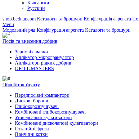
Български
Русский
shop.bednar.com
Каталоги та брошури
Конфігурація агрегата
По
Menu
Модельний ряд
Конфігурація агрегата
Каталоги та брошури
Посів та внесення добрив
Зернові сівалки
Аплікатор-мікрогранулятор
Аплікатори рідких добрив
DRILL MASTERS
Обробіток ґрунту
Передпосівні компактори
Дискові борони
Глибокорозпушувачі
Комбіновані глибокорозпушувачі
Універсальні культиватори
Комбіновані дисколапові культиватори
Ротаційні фрези
Причіпні котки