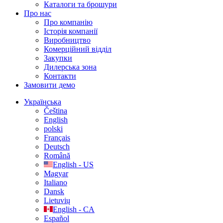
Каталоги та брошури
Про нас
Про компанію
Історія компанії
Виробництво
Комерційний відділ
Закупки
Дилерська зона
Контакти
Замовити демо
Українська
Čeština
English
polski
Français
Deutsch
Română
English - US
Magyar
Italiano
Dansk
Lietuvių
English - CA
Español