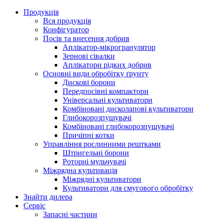
Продукція
Вся продукція
Конфігуратор
Посів та внесення добрив
Аплікатор-мікрогранулятор
Зернові сівалки
Аплікатори рідких добрив
Oсновні види обробітку ґрунту
Дискові борони
Передпосівні компактори
Універсальні культиватори
Комбіновані дисколапові культиватори
Глибокорозпушувачі
Комбіновані глибокорозпушувачі
Причіпні котки
Управління рослинними рештками
Штригельні борони
Pоторні мульчувачі
Міжрядна культивація
Міжрядні культиватори
Культиватори для смугового обробітку
Знайти дилера
Сервіс
Запасні частини