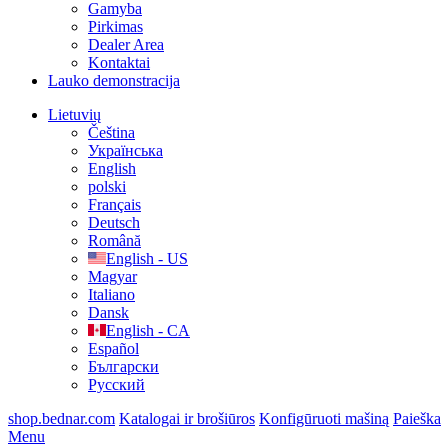
Gamyba
Pirkimas
Dealer Area
Kontaktai
Lauko demonstracija
Lietuvių
Čeština
Українська
English
polski
Français
Deutsch
Română
English - US
Magyar
Italiano
Dansk
English - CA
Español
Български
Русский
shop.bednar.com
Katalogai ir brošiūros
Konfigūruoti mašiną
Paieška
Menu