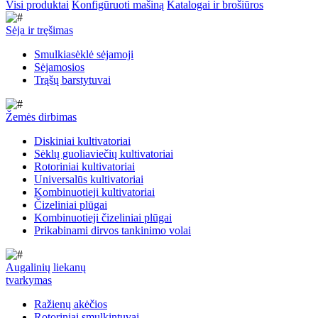
Visi produktai
Konfigūruoti mašiną
Katalogai ir brošiūros
Sėja ir tręšimas
Smulkiasėklė sėjamoji
Sėjamosios
Trąšų barstytuvai
Žemės dirbimas
Diskiniai kultivatoriai
Sėklų guoliaviečių kultivatoriai
Rotoriniai kultivatoriai
Universalūs kultivatoriai
Kombinuotieji kultivatoriai
Čizeliniai plūgai
Kombinuotieji čizeliniai plūgai
Prikabinami dirvos tankinimo volai
Augalinių liekanų
tvarkymas
Ražienų akėčios
Rotoriniai smulkintuvai