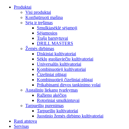
Produktai
Visi produktai
Konfigūruoti mašiną
Sėja ir tręšimas
Smulkiasėklė sėjamoji
Sėjamosios
Trąšų barstytuvai
DRILL MASTERS
Žemės dirbimas
Diskiniai kultivatoriai
Sėklų guoliaviečių kultivatoriai
Universalūs kultivatoriai
Kombinuotieji kultivatoriai
Čizeliniai plūgai
Kombinuotieji čizeliniai plūgai
Prikabinami dirvos tankinimo volai
Augalinių liekanų tvarkymas
Ražienų akėčios
Rotoriniai smulkintuvai
Tarpueilių purenimas
Tarpueilių kultivatoriai
Juostinio žemės dirbimo kultivatoriai
Rasti atstovą
Servisas