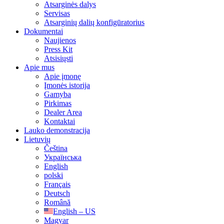
Atsarginės dalys
Servisas
Atsarginių dalių konfigūratorius
Dokumentai
Naujienos
Press Kit
Atsisiųsti
Apie mus
Apie įmonę
Įmonės istorija
Gamyba
Pirkimas
Dealer Area
Kontaktai
Lauko demonstracija
Lietuvių
Čeština
Українська
English
polski
Français
Deutsch
Română
English – US
Magyar