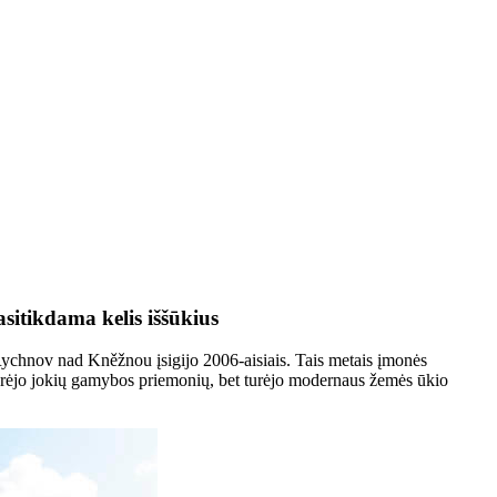
sitikdama kelis iššūkius
ychnov nad Kněžnou įsigijo 2006-aisiais. Tais metais įmonės
turėjo jokių gamybos priemonių, bet turėjo modernaus žemės ūkio