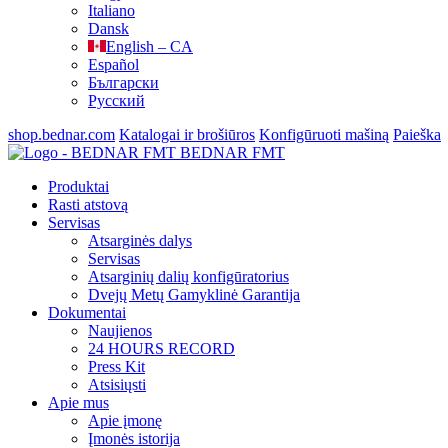
Italiano
Dansk
English – CA
Español
Български
Русский
shop.bednar.com
Katalogai ir brošiūros
Konfigūruoti mašiną
Paieška
BEDNAR FMT
Produktai
Rasti atstovą
Servisas
Atsarginės dalys
Servisas
Atsarginių dalių konfigūratorius
Dvejų Metų Gamyklinė Garantija
Dokumentai
Naujienos
24 HOURS RECORD
Press Kit
Atsisiųsti
Apie mus
Apie įmonę
Įmonės istorija