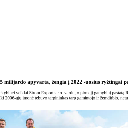
ilijardo apyvarta, žengia į 2022 -uosius ryžtingai pa
inei veiklai Strom Export s.r.o. vardu, o pirmąjį gamybinį pastatą R
Iki 2006-ųjų įmonė tebuvo tarpininkas tarp gamintojo ir žemdirbio, ne