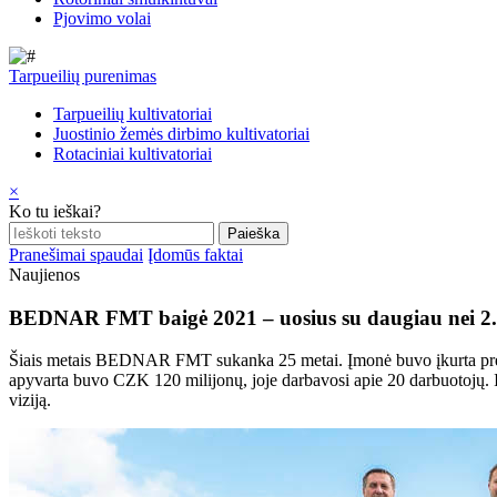
Pjovimo volai
Tarpueilių purenimas
Tarpueilių kultivatoriai
Juostinio žemės dirbimo kultivatoriai
Rotaciniai kultivatoriai
×
Ko tu ieškai?
Pranešimai spaudai
Įdomūs faktai
Naujienos
BEDNAR FMT baigė 2021 – uosius su daugiau nei 2.5 m
Šiais metais BEDNAR FMT sukanka 25 metai. Įmonė buvo įkurta prekyb
apyvarta buvo CZK 120 milijonų, joje darbavosi apie 20 darbuotojų. 
viziją.