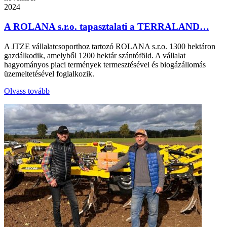
2024
A ROLANA s.r.o. tapasztalati a TERRALAND…
A JTZE vállalatcsoporthoz tartozó ROLANA s.r.o. 1300 hektáron
gazdálkodik, amelyből 1200 hektár szántóföld. A vállalat
hagyományos piaci termények termesztésével és biogázállomás
üzemeltetésével foglalkozik.
Olvass tovább