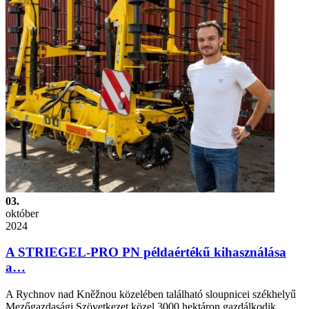
03.
október
2024
A STRIEGEL-PRO PN példaértékű kihasználása
a…
A Rychnov nad Kněžnou közelében található sloupnicei székhelyű
Mezőgazdasági Szövetkezet közel 3000 hektáron gazdálkodik.