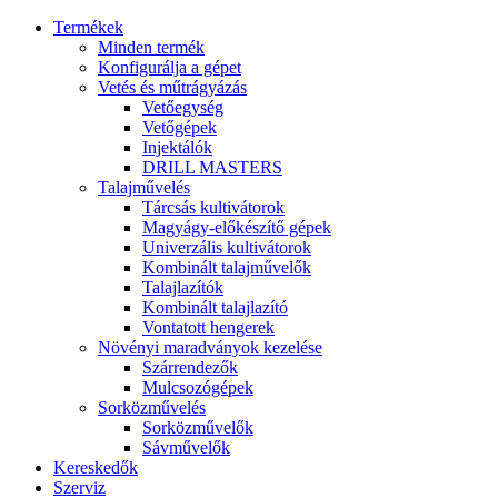
Termékek
Minden termék
Konfigurálja a gépet
Vetés és műtrágyázás
Vetőegység
Vetőgépek
Injektálók
DRILL MASTERS
Talajművelés
Tárcsás kultivátorok
Magyágy-előkészítő gépek
Univerzális kultivátorok
Kombinált talajművelők
Talajlazítók
Kombinált talajlazító
Vontatott hengerek
Növényi maradványok kezelése
Szárrendezők
Mulcsozógépek
Sorközművelés
Sorközművelők
Sávművelők
Kereskedők
Szerviz