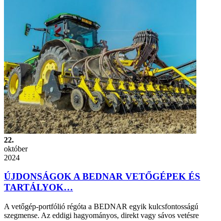
22.
október
2024
ÚJDONSÁGOK A BEDNAR VETŐGÉPEK ÉS
TARTÁLYOK…
A vetőgép-portfólió régóta a BEDNAR egyik kulcsfontosságú
szegmense. Az eddigi hagyományos, direkt vagy sávos vetésre