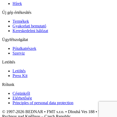
Hírek
Új gép értékesítés
Termékek
Gyakorlati bemutató
Kereskedelmi hálózat
Ügyfélszolgálat
Pótalkatrészek
Szerviz
Letöltés
Letöltés
Press Kit
Rólunk
Cégünkről
Elérhetőség
Principles of personal data protection
© 1997-2026 BEDNAR • FMT s.r.o. • Dlouhá Ves 188 • 516 01
Rychnov nad Kněžnou – Czech Republic