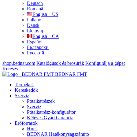
Deutsch
Română
English – US
Italiano
Dansk
Lietuvių
English – CA
Español
Български
Русский
shop.bednar.com
Katalógusok és brosúrák
Konfigurálja a gépet
Keresés
BEDNAR FMT
Termékek
Kereskedők
Szerviz
Pótalkatrészek
Szerviz
Pótalkatrész-konfigurátor
Kétéves Gyári Garancia
Erőforrások
Hírek
BEDNAR Hatékonyságszámító