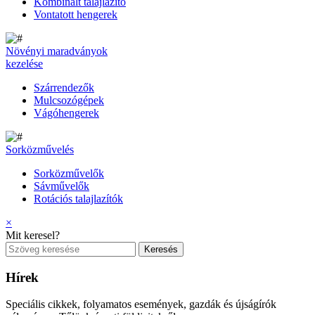
Kombinált talajlazító
Vontatott hengerek
Növényi maradványok
kezelése
Szárrendezők
Mulcsozógépek
Vágóhengerek
Sorközművelés
Sorközművelők
Sávművelők
Rotációs talajlazítók
×
Mit keresel?
Hírek
Speciális cikkek, folyamatos események, gazdák és újságírók