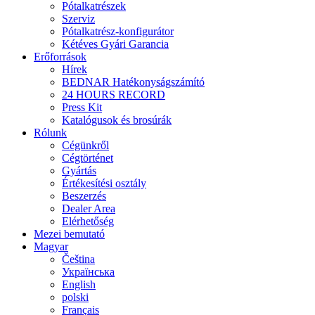
Pótalkatrészek
Szerviz
Pótalkatrész-konfigurátor
Kétéves Gyári Garancia
Erőforrások
Hírek
BEDNAR Hatékonyságszámító
24 HOURS RECORD
Press Kit
Katalógusok és brosúrák
Rólunk
Cégünkről
Cégtörténet
Gyártás
Értékesítési osztály
Beszerzés
Dealer Area
Elérhetőség
Mezei bemutató
Magyar
Čeština
Українська
English
polski
Français