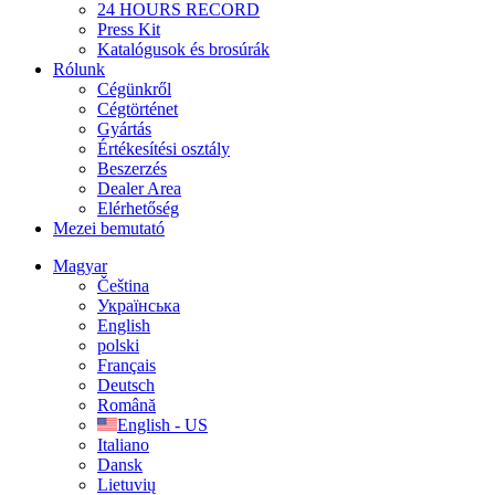
24 HOURS RECORD
Press Kit
Katalógusok és brosúrák
Rólunk
Cégünkről
Cégtörténet
Gyártás
Értékesítési osztály
Beszerzés
Dealer Area
Elérhetőség
Mezei bemutató
Magyar
Čeština
Українська
English
polski
Français
Deutsch
Română
English - US
Italiano
Dansk
Lietuvių