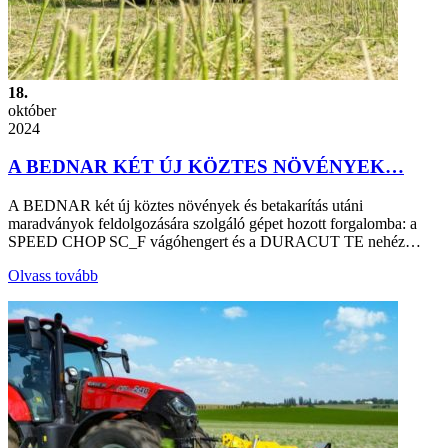
18.
október
2024
A BEDNAR KÉT ÚJ KÖZTES NÖVÉNYEK…
A BEDNAR két új köztes növények és betakarítás utáni
maradványok feldolgozására szolgáló gépet hozott forgalomba: a
SPEED CHOP SC_F vágóhengert és a DURACUT TE nehéz…
Olvass tovább