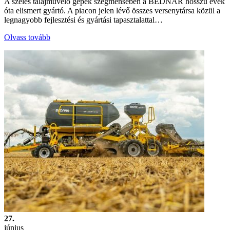
A széles talajművelő gépek szegmensében a BEDNAR hosszú évek
óta elismert gyártó. A piacon jelen lévő összes versenytársa közül a
legnagyobb fejlesztési és gyártási tapasztalattal…
Olvass tovább
27.
június