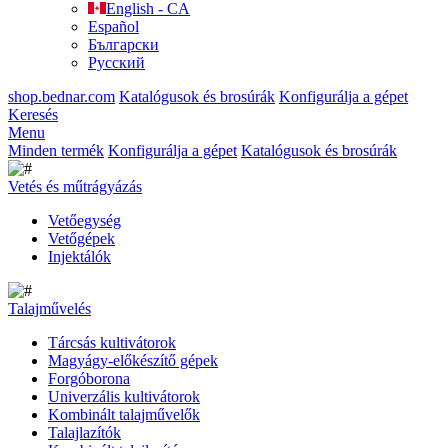
English - CA
Español
Български
Русский
shop.bednar.com
Katalógusok és brosúrák
Konfigurálja a gépet
Keresés
Menu
Minden termék
Konfigurálja a gépet
Katalógusok és brosúrák
Vetés és műtrágyázás
Vetőegység
Vetőgépek
Injektálók
Talajművelés
Tárcsás kultivátorok
Magyágy-előkészítő gépek
Forgóborona
Univerzális kultivátorok
Kombinált talajművelők
Talajlazítók