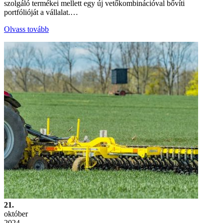
szolgáló termékei mellett egy új vetőkombinációval bővíti
portfólióját a vállalat.…
Olvass tovább
21.
október
2024