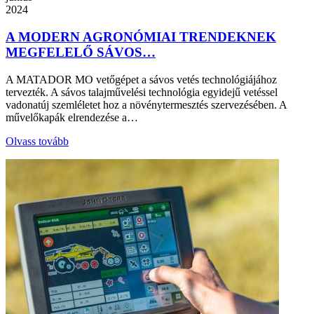
2024
A MODERN AGRONÓMIAI TRENDEKNEK
MEGFELELŐ SÁVOS…
A MATADOR MO vetőgépet a sávos vetés technológiájához
tervezték. A sávos talajművelési technológia egyidejű vetéssel
vadonatúj szemléletet hoz a növénytermesztés szervezésében. A
művelőkapák elrendezése a…
Olvass tovább