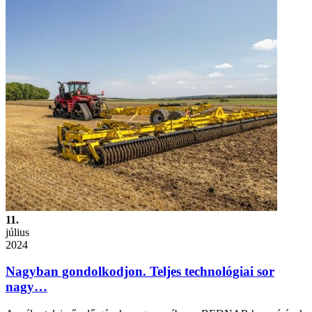
11.
július
2024
Nagyban gondolkodjon. Teljes technológiai sor
nagy…