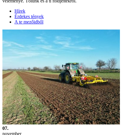
véleménye. Tőlünk és a ti földjeitekről.
Hírek
Érdekes tények
A te mezőidből
07.
november