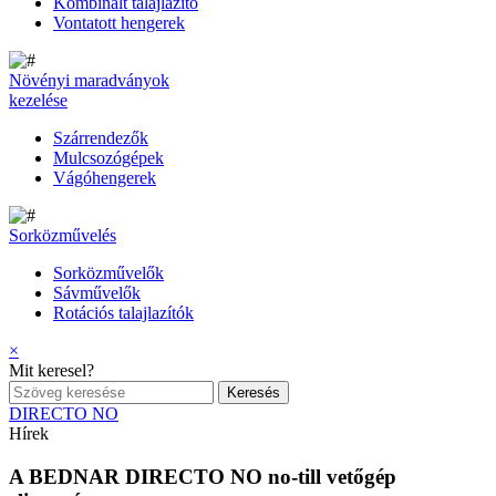
Kombinált talajlazító
Vontatott hengerek
Növényi maradványok
kezelése
Szárrendezők
Mulcsozógépek
Vágóhengerek
Sorközművelés
Sorközművelők
Sávművelők
Rotációs talajlazítók
×
Mit keresel?
DIRECTO NO
Hírek
A BEDNAR DIRECTO NO no-till vetőgép