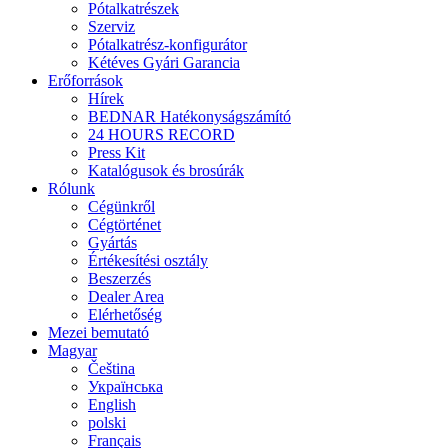
Pótalkatrészek
Szerviz
Pótalkatrész-konfigurátor
Kétéves Gyári Garancia
Erőforrások
Hírek
BEDNAR Hatékonyságszámító
24 HOURS RECORD
Press Kit
Katalógusok és brosúrák
Rólunk
Cégünkről
Cégtörténet
Gyártás
Értékesítési osztály
Beszerzés
Dealer Area
Elérhetőség
Mezei bemutató
Magyar
Čeština
Українська
English
polski
Français