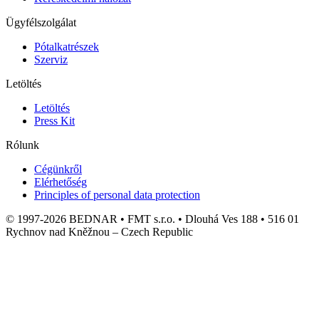
Ügyfélszolgálat
Pótalkatrészek
Szerviz
Letöltés
Letöltés
Press Kit
Rólunk
Cégünkről
Elérhetőség
Principles of personal data protection
© 1997-2026 BEDNAR • FMT s.r.o. • Dlouhá Ves 188 • 516 01
Rychnov nad Kněžnou – Czech Republic