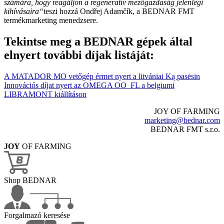
számára, hogy reagáljon a regeneratív mezőgazdaság jelenlegi
kihívásaira“
teszi hozzá Ondřej Adamčík, a BEDNAR FMT
termékmarketing menedzsere.
Tekintse meg a BEDNAR gépek által
elnyert további díjak listáját:
A MATADOR MO vetőgép érmet nyert a litvániai Ką pasėsin
Innovációs díjat nyert az OMEGA OO_FL a belgiumi
LIBRAMONT kiállításon
JOY OF FARMING
marketing@bednar.com
BEDNAR FMT s.r.o.
JOY
OF FARMING
Shop BEDNAR
Forgalmazó keresése