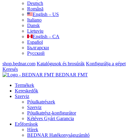
Deutsch
Română
English – US
Italiano
Dansk
Lietuvių
English – CA
Español
Български
Русский
shop.bednar.com
Katalógusok és brosúrák
Konfigurálja a gépet
Keresés
BEDNAR FMT
Termékek
Kereskedők
Szerviz
Pótalkatrészek
Szerviz
Pótalkatrész-konfigurátor
Kétéves Gyári Garancia
Erőforrások
Hírek
BEDNAR Hatékonyságszámító