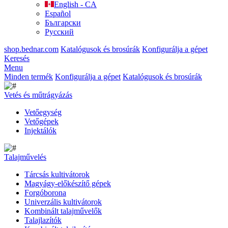
English - CA
Español
Български
Русский
shop.bednar.com
Katalógusok és brosúrák
Konfigurálja a gépet
Keresés
Menu
Minden termék
Konfigurálja a gépet
Katalógusok és brosúrák
Vetés és műtrágyázás
Vetőegység
Vetőgépek
Injektálók
Talajművelés
Tárcsás kultivátorok
Magyágy-előkészítő gépek
Forgóborona
Univerzális kultivátorok
Kombinált talajművelők
Talajlazítók