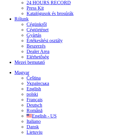
24 HOURS RECORD
Press Kit
Katalógusok és brosúrák
Rólunk
Cégünkről
Cégtörténet
Gyártás
Értékesítési osztály
Beszerzés
Dealer Area
Elérhetőség
Mezei bemutató
Magyar
Čeština
Українська
English
polski
Français
Deutsch
Română
English - US
Italiano
Dansk
Lietuvių