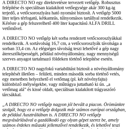
A DIRECTO NO egy direktvetésre tervezett vetőgép. Robusztus
felépítése és speciálisan kialakított vetőegysége akár 300 kg-ig
terjedő, a vetőcsoroszlyára ható nyomást biztosít. A vetőgép 5000
liter teljes térfogatú, kétkamrás, túlnyomásos tartállyal rendelkezik.
Kérésre a gép felszerelhető 400 liter kapacitású ALFA DRILL
vetőművel.
A DIRECTO NO vetőgép két sorba rendezett vetőcsoroszlyákkal
rendelkezik. A sortávolság 16,7 cm, a vetőcsoroszlyák távolsága a
sorban 33,4 cm. Az elégséges távolság teszi lehetővé a gép nagy
áteresztőképességét, például növényállomány, nagy mennyiségű
szerves anyagot tartalmazó földeken történő telepítése esetén.
A DIRECTO NO nagyfokú variabilitást biztosít a növényállomány
telepítését illetően – felületi, minden második sorba történő vetés,
egy menetben helyezhető el vetőmag (pl. két növényfajta)
különböző mélységekbe, vagy műtrágya juttatható ki ún. „a
vetőmag alá” és kissé oldalt, speciálisan kialakított trágyaszóró
tárcsákkal.
„A DIRECTO NO vetőgép nagyon jól bevált a piacon. Örömünkre
szolgál, hogy ez a vetőgép dolgozik már számos európai országban,
de például Ausztráliában is. A DIRECTO NO vetőgép
megvásárlásával a gazdálkodó egy olyan gépet szerez be, amely
számos érdekes műszaki jellemzővel rendelkezik, és lehetővé teszi