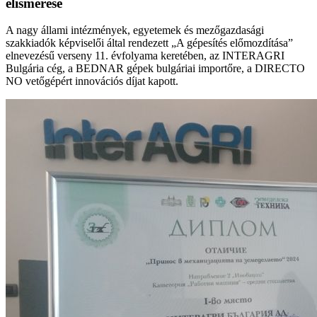
elismerése
A nagy állami intézmények, egyetemek és mezőgazdasági
szakkiadók képviselői által rendezett „A gépesítés előmozdítása”
elnevezésű verseny 11. évfolyama keretében, az INTERAGRI
Bulgária cég, a BEDNAR gépek bulgáriai importőre, a DIRECTO
NO vetőgépért innovációs díjat kapott.