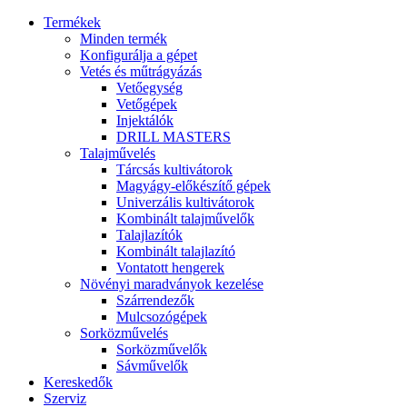
Termékek
Minden termék
Konfigurálja a gépet
Vetés és műtrágyázás
Vetőegység
Vetőgépek
Injektálók
DRILL MASTERS
Talajművelés
Tárcsás kultivátorok
Magyágy-előkészítő gépek
Univerzális kultivátorok
Kombinált talajművelők
Talajlazítók
Kombinált talajlazító
Vontatott hengerek
Növényi maradványok kezelése
Szárrendezők
Mulcsozógépek
Sorközművelés
Sorközművelők
Sávművelők
Kereskedők
Szerviz