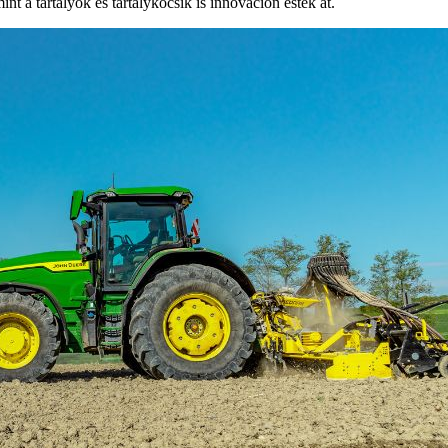
t a tartályok és tartálykocsik is innováción estek át.