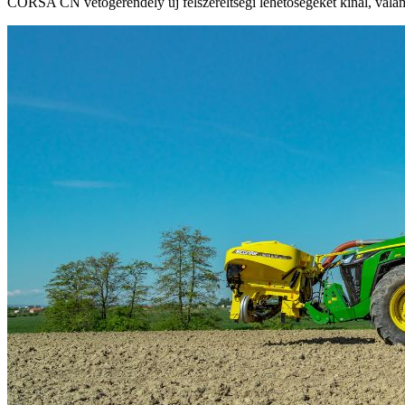
CORSA CN vetőgerendely új felszereltségi lehetőségeket kínál, valamin