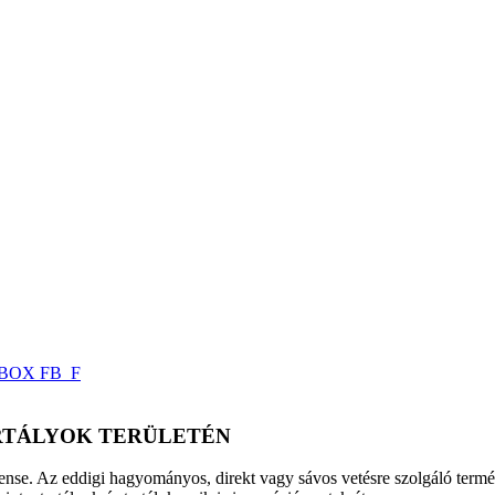
-BOX FB_F
RTÁLYOK TERÜLETÉN
. Az eddigi hagyományos, direkt vagy sávos vetésre szolgáló termékei 