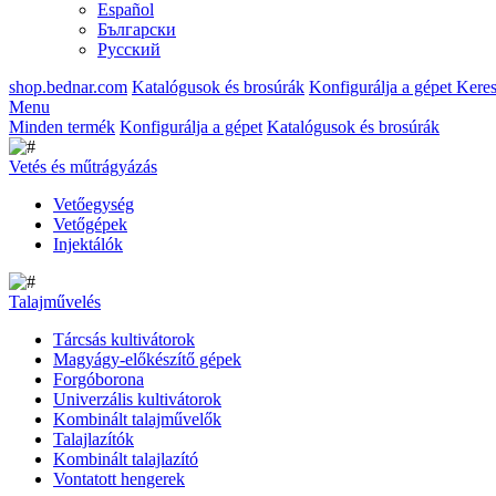
Español
Български
Русский
shop.bednar.com
Katalógusok és brosúrák
Konfigurálja a gépet
Keres
Menu
Minden termék
Konfigurálja a gépet
Katalógusok és brosúrák
Vetés és műtrágyázás
Vetőegység
Vetőgépek
Injektálók
Talajművelés
Tárcsás kultivátorok
Magyágy-előkészítő gépek
Forgóborona
Univerzális kultivátorok
Kombinált talajművelők
Talajlazítók
Kombinált talajlazító
Vontatott hengerek