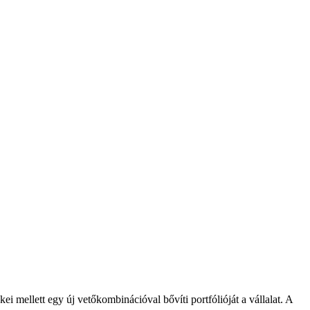
mellett egy új vetőkombinációval bővíti portfólióját a vállalat. A