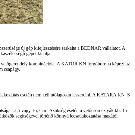
zerűsége új gép kifejlesztésére sarkalta a BEDNAR vállalatot. A
aszélességű gépet kínálja.
tt vetőgerendely kombinációja. A KATOR KN forgóborona képezi az
om csapágy.
csatlakoztatás esetén nem kell utólagosan leszerelni. A KATARA KN_S
olsága 12,5 vagy 16,7 cm. Szükség esetén a vetőcsoroszlyák kb. 15
tközők segítségével történő könnyű lecsatlakoztatása magától