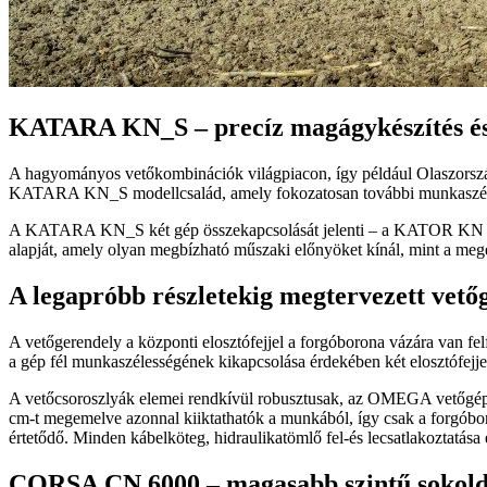
KATARA KN_S – precíz magágykészítés és
A hagyományos vetőkombinációk világpiacon, így például Olaszország
KATARA KN_S modellcsalád, amely fokozatosan további munkaszéless
A KATARA KN_S két gép összekapcsolását jelenti – a KATOR KN forg
alapját, amely olyan megbízható műszaki előnyöket kínál, mint a megerő
A legapróbb részletekig megtervezett vető
A vetőgerendely a központi elosztófejjel a forgóborona vázára van fe
a gép fél munkaszélességének kikapcsolása érdekében két elosztófejjel 
A vetőcsoroszlyák elemei rendkívül robusztusak, az OMEGA vetőgépek
cm-t megemelve azonnal kiiktathatók a munkából, így csak a forgóbor
értetődő. Minden kábelköteg, hidraulikatömlő fel-és lecsatlakoztatása 
CORSA CN 6000 – magasabb szintű sokold