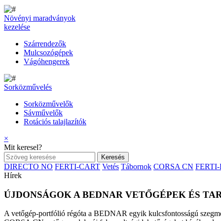
Növényi maradványok
kezelése
Szárrendezők
Mulcsozógépek
Vágóhengerek
Sorközművelés
Sorközművelők
Sávművelők
Rotációs talajlazítók
×
Mit keresel?
DIRECTO NO
FERTI-CART
Vetés
Tábornok
CORSA CN
FERTI
Hírek
ÚJDONSÁGOK A BEDNAR VETŐGÉPEK ÉS TA
A vetőgép-portfólió régóta a BEDNAR egyik kulcsfontosságú szegmense