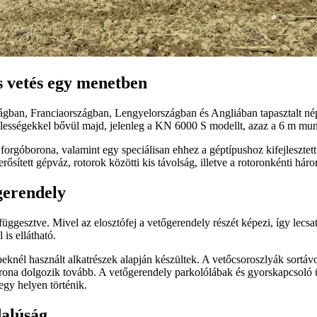
 vetés egy menetben
ban, Franciaországban, Lengyelországban és Angliában tapasztalt néps
égekkel bővül majd, jelenleg a KN 6000 S modellt, azaz a 6 m munk
óborona, valamint egy speciálisan ehhez a géptípushoz kifejleszte
sített gépváz, rotorok közötti kis távolság, illetve a rotoronkénti hár
gerendely
lfüggesztve. Mivel az elosztófej a vetőgerendely részét képezi, így le
is ellátható.
nél használt alkatrészek alapján készültek. A vetőcsoroszlyák sortáv
ona dolgozik tovább. A vetőgerendely parkolólábak és gyorskapcsoló ü
egy helyen történik.
alúság