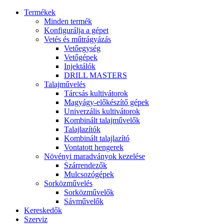
Termékek
Minden termék
Konfigurálja a gépet
Vetés és műtrágyázás
Vetőegység
Vetőgépek
Injektálók
DRILL MASTERS
Talajművelés
Tárcsás kultivátorok
Magyágy-előkészítő gépek
Univerzális kultivátorok
Kombinált talajművelők
Talajlazítók
Kombinált talajlazító
Vontatott hengerek
Növényi maradványok kezelése
Szárrendezők
Mulcsozógépek
Sorközművelés
Sorközművelők
Sávművelők
Kereskedők
Szerviz