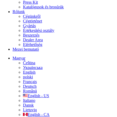
Press Kit
Katalógusok és brosúrák
Rólunk
Cégünkről
Cégtörténet
Gyártás
Értékesítési osztály
Beszerzés
Dealer Area
Elérhetőség
Mezei bemutató
Magyar
Čeština
Українська
English
polski
Français
Deutsch
Română
English - US
Italiano
Dansk
Lietuvių
English - CA