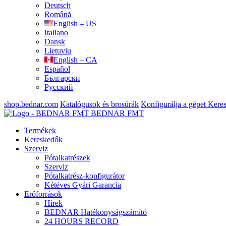
Deutsch
Română
English – US
Italiano
Dansk
Lietuvių
English – CA
Español
Български
Русский
shop.bednar.com
Katalógusok és brosúrák
Konfigurálja a gépet
Keres
BEDNAR FMT
Termékek
Kereskedők
Szerviz
Pótalkatrészek
Szerviz
Pótalkatrész-konfigurátor
Kétéves Gyári Garancia
Erőforrások
Hírek
BEDNAR Hatékonyságszámító
24 HOURS RECORD