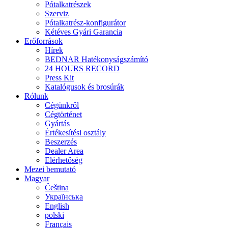
Pótalkatrészek
Szerviz
Pótalkatrész-konfigurátor
Kétéves Gyári Garancia
Erőforrások
Hírek
BEDNAR Hatékonyságszámító
24 HOURS RECORD
Press Kit
Katalógusok és brosúrák
Rólunk
Cégünkről
Cégtörténet
Gyártás
Értékesítési osztály
Beszerzés
Dealer Area
Elérhetőség
Mezei bemutató
Magyar
Čeština
Українська
English
polski
Français