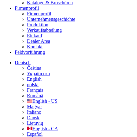
Kataloge & Broschüren
Firmenprofil
Firmenprofil
Unternehmensgeschichte
Produktion
Verkaufsabteilung
Einkauf
Dealer Area
Kontakt
Feldvorführung
Deutsch
Čeština
Українська
English
polski
Français
Română
English - US
Magyar
Italiano
Dansk
Lietuvių
English - CA
Español