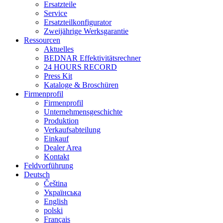
Ersatzteile
Service
Ersatzteilkonfigurator
Zweijährige Werksgarantie
Ressourcen
Aktuelles
BEDNAR Effektivitätsrechner
24 HOURS RECORD
Press Kit
Kataloge & Broschüren
Firmenprofil
Firmenprofil
Unternehmensgeschichte
Produktion
Verkaufsabteilung
Einkauf
Dealer Area
Kontakt
Feldvorführung
Deutsch
Čeština
Українська
English
polski
Français