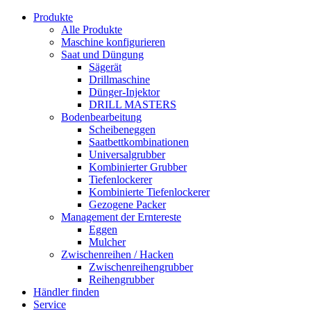
Produkte
Alle Produkte
Maschine konfigurieren
Saat und Düngung
Sägerät
Drillmaschine
Dünger-Injektor
DRILL MASTERS
Bodenbearbeitung
Scheibeneggen
Saatbettkombinationen
Universalgrubber
Kombinierter Grubber
Tiefenlockerer
Kombinierte Tiefenlockerer
Gezogene Packer
Management der Erntereste
Eggen
Mulcher
Zwischenreihen / Hacken
Zwischenreihengrubber
Reihengrubber
Händler finden
Service