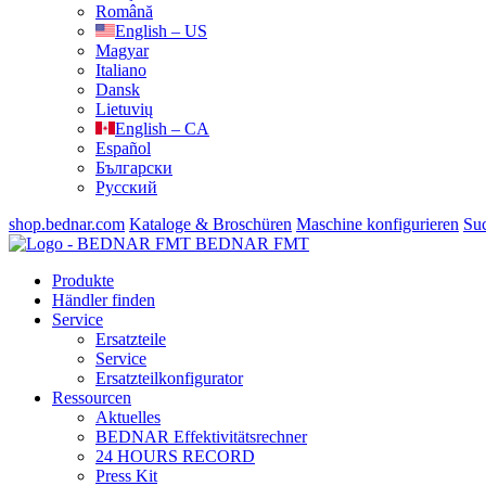
Română
English – US
Magyar
Italiano
Dansk
Lietuvių
English – CA
Español
Български
Русский
shop.bednar.com
Kataloge & Broschüren
Maschine konfigurieren
Su
BEDNAR FMT
Produkte
Händler finden
Service
Ersatzteile
Service
Ersatzteilkonfigurator
Ressourcen
Aktuelles
BEDNAR Effektivitätsrechner
24 HOURS RECORD
Press Kit