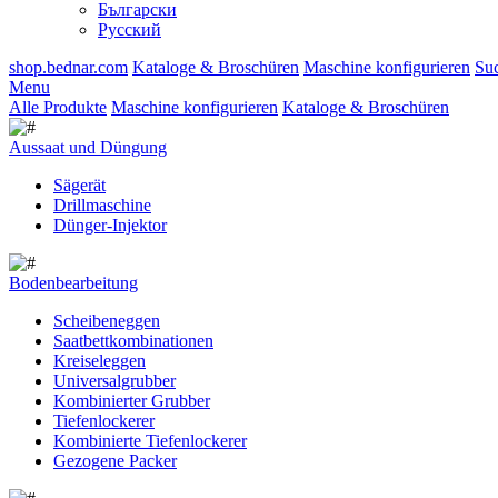
Български
Русский
shop.bednar.com
Kataloge & Broschüren
Maschine konfigurieren
Su
Menu
Alle Produkte
Maschine konfigurieren
Kataloge & Broschüren
Aussaat und Düngung
Sägerät
Drillmaschine
Dünger-Injektor
Bodenbearbeitung
Scheibeneggen
Saatbettkombinationen
Kreiseleggen
Universalgrubber
Kombinierter Grubber
Tiefenlockerer
Kombinierte Tiefenlockerer
Gezogene Packer