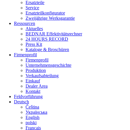
Ersatzteile
Service
Ersatzteilkonfigurator
Zweijährige Werksgarantie
Ressourcen
Aktuelles
BEDNAR Effektivitätsrechner
24 HOURS RECORD
Press Kit
Kataloge & Broschüren
Firmenprofil
Firmenprofil
Unternehmensgeschichte
Produktion
Verkaufsabteilung
Einkauf
Dealer Area
Kontakt
Feldvorführung
Deutsch
Čeština
Українська
English
polski
Français