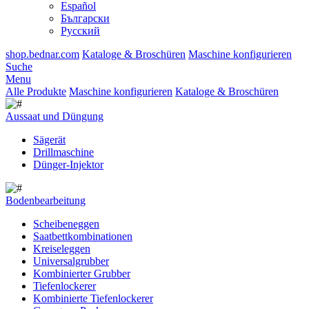
Español
Български
Русский
shop.bednar.com
Kataloge & Broschüren
Maschine konfigurieren
Suche
Menu
Alle Produkte
Maschine konfigurieren
Kataloge & Broschüren
Aussaat und Düngung
Sägerät
Drillmaschine
Dünger-Injektor
Bodenbearbeitung
Scheibeneggen
Saatbettkombinationen
Kreiseleggen
Universalgrubber
Kombinierter Grubber
Tiefenlockerer
Kombinierte Tiefenlockerer