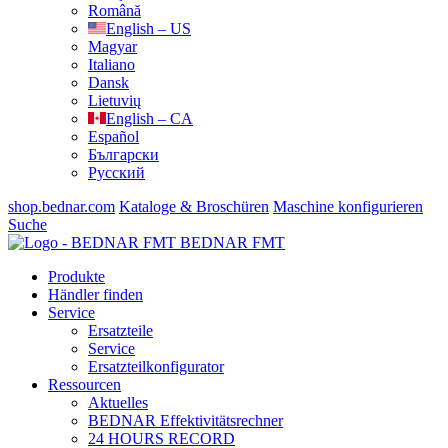
Română
English – US
Magyar
Italiano
Dansk
Lietuvių
English – CA
Español
Български
Русский
shop.bednar.com
Kataloge & Broschüren
Maschine konfigurieren
Suche
BEDNAR FMT
Produkte
Händler finden
Service
Ersatzteile
Service
Ersatzteilkonfigurator
Ressourcen
Aktuelles
BEDNAR Effektivitätsrechner
24 HOURS RECORD