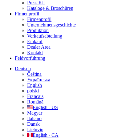
Press Kit
Kataloge & Broschüren
Firmenprofil
Firmenprofil
Unternehmensgeschichte
Produktion
Verkaufsabteilung
Einkauf
Dealer Area
Kontakt
Feldvorführung
Deutsch
Čeština
Українська
English
polski
Français
Română
English - US
Magyar
Italiano
Dansk
Lietuvių
English - CA