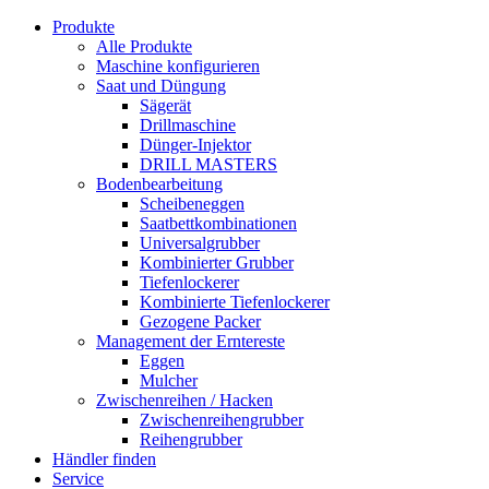
Produkte
Alle Produkte
Maschine konfigurieren
Saat und Düngung
Sägerät
Drillmaschine
Dünger-Injektor
DRILL MASTERS
Bodenbearbeitung
Scheibeneggen
Saatbettkombinationen
Universalgrubber
Kombinierter Grubber
Tiefenlockerer
Kombinierte Tiefenlockerer
Gezogene Packer
Management der Erntereste
Eggen
Mulcher
Zwischenreihen / Hacken
Zwischenreihengrubber
Reihengrubber
Händler finden
Service