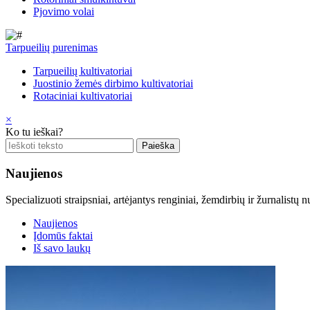
Pjovimo volai
Tarpueilių purenimas
Tarpueilių kultivatoriai
Juostinio žemės dirbimo kultivatoriai
Rotaciniai kultivatoriai
×
Ko tu ieškai?
Naujienos
Specializuoti straipsniai, artėjantys renginiai, žemdirbių ir žurnalist
Naujienos
Įdomūs faktai
Iš savo laukų