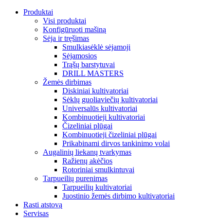
Produktai
Visi produktai
Konfigūruoti mašiną
Sėja ir tręšimas
Smulkiasėklė sėjamoji
Sėjamosios
Trąšų barstytuvai
DRILL MASTERS
Žemės dirbimas
Diskiniai kultivatoriai
Sėklų guoliaviečių kultivatoriai
Universalūs kultivatoriai
Kombinuotieji kultivatoriai
Čizeliniai plūgai
Kombinuotieji čizeliniai plūgai
Prikabinami dirvos tankinimo volai
Augalinių liekanų tvarkymas
Ražienų akėčios
Rotoriniai smulkintuvai
Tarpueilių purenimas
Tarpueilių kultivatoriai
Juostinio žemės dirbimo kultivatoriai
Rasti atstovą
Servisas