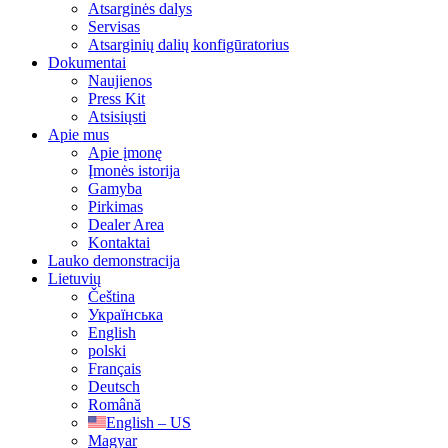
Atsarginės dalys
Servisas
Atsarginių dalių konfigūratorius
Dokumentai
Naujienos
Press Kit
Atsisiųsti
Apie mus
Apie įmonę
Įmonės istorija
Gamyba
Pirkimas
Dealer Area
Kontaktai
Lauko demonstracija
Lietuvių
Čeština
Українська
English
polski
Français
Deutsch
Română
English – US
Magyar