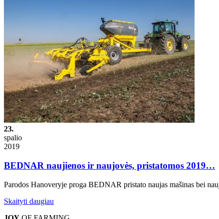
23.
spalio
2019
BEDNAR naujienos ir naujovės, pristatomos 2019…
Parodos Hanoveryje proga BEDNAR pristato naujas mašinas bei naujus
Skaityti daugiau
JOY
OF FARMING