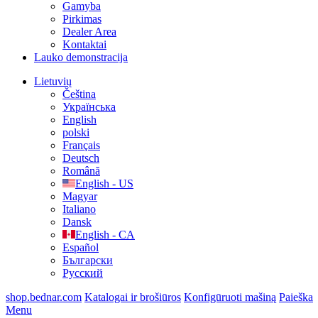
Gamyba
Pirkimas
Dealer Area
Kontaktai
Lauko demonstracija
Lietuvių
Čeština
Українська
English
polski
Français
Deutsch
Română
English - US
Magyar
Italiano
Dansk
English - CA
Español
Български
Русский
shop.bednar.com
Katalogai ir brošiūros
Konfigūruoti mašiną
Paieška
Menu