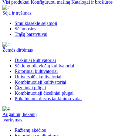
Visi produktai
Konfigūruoti mašiną
Katalogai ir brošiūros
Sėja ir tręšimas
Smulkiasėklė sėjamoji
Sėjamosios
Trąšų barstytuvai
Žemės dirbimas
Diskiniai kultivatoriai
Sėklų guoliaviečių kultivatoriai
Rotoriniai kultivatoriai
Universalūs kultivatoriai
Kombinuotieji kultivatoriai
Čizeliniai plūgai
Kombinuotieji čizeliniai plūgai
Prikabinami dirvos tankinimo volai
Augalinių liekanų
tvarkymas
Ražienų akėčios
Rotoriniai smulkintuvai