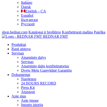
Italiano
Dansk
English – CA
Español
Български
Русский
shop.bednar.com
Katalogai ir brošiūros
Konfigūruoti mašiną
Paieška
BEDNAR FMT
Produktai
Rasti atstovą
Servisas
Atsarginės dalys
Servisas
Atsarginių dalių konfigūratorius
Dvejų Metų Gamyklinė Garantija
Dokumentai
Naujienos
24 HOURS RECORD
Press Kit
Atsisiųsti
Apie mus
Apie įmonę
Įmonės istorija