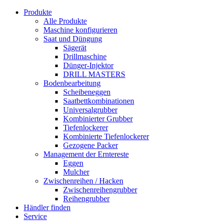
Produkte
Alle Produkte
Maschine konfigurieren
Saat und Düngung
Sägerät
Drillmaschine
Dünger-Injektor
DRILL MASTERS
Bodenbearbeitung
Scheibeneggen
Saatbettkombinationen
Universalgrubber
Kombinierter Grubber
Tiefenlockerer
Kombinierte Tiefenlockerer
Gezogene Packer
Management der Erntereste
Eggen
Mulcher
Zwischenreihen / Hacken
Zwischenreihengrubber
Reihengrubber
Händler finden
Service