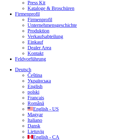
Press Kit
Kataloge & Broschüren
Firmenprofil
Firmenprofil
Unternehmensgeschichte
Produktion
Verkaufsabteilung
Einkauf
Dealer Area
Kontakt
Feldvorführung
Deutsch
Čeština
Українська
English
polski
Français
Română
English - US
Magyar
Italiano
Dansk
Lietuvių
English - CA