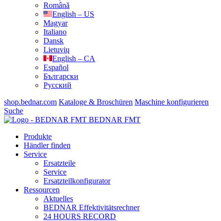
Română
English – US
Magyar
Italiano
Dansk
Lietuvių
English – CA
Español
Български
Русский
shop.bednar.com
Kataloge & Broschüren
Maschine konfigurieren
Suche
BEDNAR FMT
Produkte
Händler finden
Service
Ersatzteile
Service
Ersatzteilkonfigurator
Ressourcen
Aktuelles
BEDNAR Effektivitätsrechner
24 HOURS RECORD