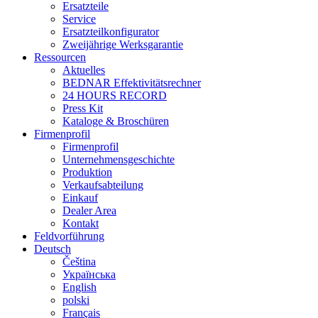
Ersatzteile
Service
Ersatzteilkonfigurator
Zweijährige Werksgarantie
Ressourcen
Aktuelles
BEDNAR Effektivitätsrechner
24 HOURS RECORD
Press Kit
Kataloge & Broschüren
Firmenprofil
Firmenprofil
Unternehmensgeschichte
Produktion
Verkaufsabteilung
Einkauf
Dealer Area
Kontakt
Feldvorführung
Deutsch
Čeština
Українська
English
polski
Français