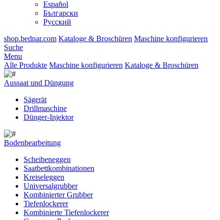
Español
Български
Русский
shop.bednar.com
Kataloge & Broschüren
Maschine konfigurieren
Suche
Menu
Alle Produkte
Maschine konfigurieren
Kataloge & Broschüren
Aussaat und Düngung
Sägerät
Drillmaschine
Dünger-Injektor
Bodenbearbeitung
Scheibeneggen
Saatbettkombinationen
Kreiseleggen
Universalgrubber
Kombinierter Grubber
Tiefenlockerer
Kombinierte Tiefenlockerer