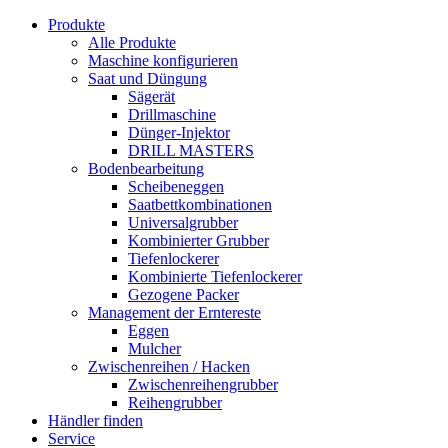
Produkte
Alle Produkte
Maschine konfigurieren
Saat und Düngung
Sägerät
Drillmaschine
Dünger-Injektor
DRILL MASTERS
Bodenbearbeitung
Scheibeneggen
Saatbettkombinationen
Universalgrubber
Kombinierter Grubber
Tiefenlockerer
Kombinierte Tiefenlockerer
Gezogene Packer
Management der Erntereste
Eggen
Mulcher
Zwischenreihen / Hacken
Zwischenreihengrubber
Reihengrubber
Händler finden
Service