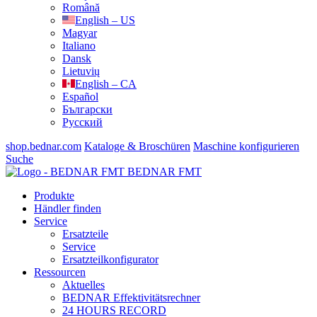
Română
English – US
Magyar
Italiano
Dansk
Lietuvių
English – CA
Español
Български
Русский
shop.bednar.com
Kataloge & Broschüren
Maschine konfigurieren
Suche
BEDNAR FMT
Produkte
Händler finden
Service
Ersatzteile
Service
Ersatzteilkonfigurator
Ressourcen
Aktuelles
BEDNAR Effektivitätsrechner
24 HOURS RECORD