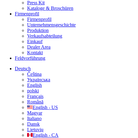
Press Kit
Kataloge & Broschüren
Firmenprofil
Firmenprofil
Unternehmensgeschichte
Produktion
Verkaufsabteilung
Einkauf
Dealer Area
Kontakt
Feldvorführung
Deutsch
Čeština
Українська
English
polski
Français
Română
English - US
Magyar
Italiano
Dansk
Lietuvių
English - CA