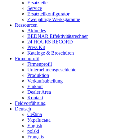
Ersatzteile
Service
Ersatzteilkonfigurator
Zweijährige Werksgarantie
Ressourcen
Aktuelles
BEDNAR Effektivitätsrechner
24 HOURS RECORD
Press Kit
Kataloge & Broschüren
Firmenprofil
Firmenprofil
Unternehmensgeschichte
Produktion
Verkaufsabteilung
Einkauf
Dealer Area
Kontakt
Feldvorführung
Deutsch
Čeština
Українська
English
polski
Français