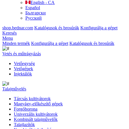
English - CA
Español
Български
Русский
shop.bednar.com
Katalógusok és brosúrák
Konfigurálja a gépet
Keresés
Menu
Minden termék
Konfigurálja a gépet
Katalógusok és brosúrák
Vetés és műtrágyázás
Vetőegység
Vetőgépek
Injektálók
Talajművelés
Tárcsás kultivátorok
Magyágy-előkészítő gépek
Forgóborona
Univerzális kultivátorok
Kombinált talajművelők
Talajlazítók