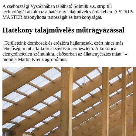
A csehországi Vysočinában található Solmilk a.s. strip-till
technológiát alkalmaz a hatékony talajművelés érdekében. A STRIP-
MASTER bizonyította tartósságát és hatékonyságát.
Hatékony talajművelés műtrágyázással
„Területeink dombosak és erózióra hajlamosak, ezért nincs más
lehetőség, mint a kukoricát sávosan termeszteni. A kukorica
elengedhetetlen számunkra, elsősorban az állattenyésztés miatt” –
mondja Martin Kreuz agronómus.