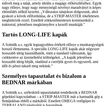
műveli meg a talajt, amely ideális a magágy előkészítéséhez. Egyik
nagy előnye, hogy nagy mennyiségű növényi maradványt is képes
eltömődés nélkül kezelni. „Változatos talajokon dolgozunk, ahol
gyakori a kövek előfordulása, de a STRIP-MASTER tökéletesen
megbirkózik ezzel. Emellett zökkenőmentesen kommunikál a
traktorral, jelentősen megkönnyítve a kezelő munkáját.”
Tartós LONG-LIFE kapák
A Solmilk a.s. egyik legnagyobbra értékelt előnye a munkaegységek
hosszú élettartama. A speciális LONG-LIFE kapák akár négyszer
hosszabb ideig használhatók, mint a standard változatok, így
csökkentve az üzemeltetési költségeket. „A kapák jelentősen
hosszabb ideig bírják, ráadásul a cseréjük gyors és egyszerű, ami
időt és pénzt takarít meg nekünk.”
Személyes tapasztalat és bizalom a
BEDNAR márkában
A Solmilk a.s. széleskörű tapasztalattal rendelkezik a BEDNAR
gépekkel kapcsolatban – a STRIP-MASTER már a harmadik gép a
flottájukban ebből a márkából. Emellett OMEGA vetőgépet és
TERRALAND talajlazítót is használnak.