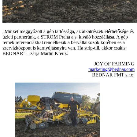
„Minket meggyőzött a gép tartóssága, az alkatrészek elérhetősége és
üzleti partnerünk, a STROM Praha a.s. kiváló hozzáállása. A gép
remek referenciákkal rendelkezik a bérvállalkozók körében és a
szervizközpont is karnyújtásnyira van. Ha strip-till, akkor csakis
BEDNAR” – zárja Martin Kreuz.
JOY OF FARMING
marketing@bednar.com
BEDNAR FMT s.r.o.