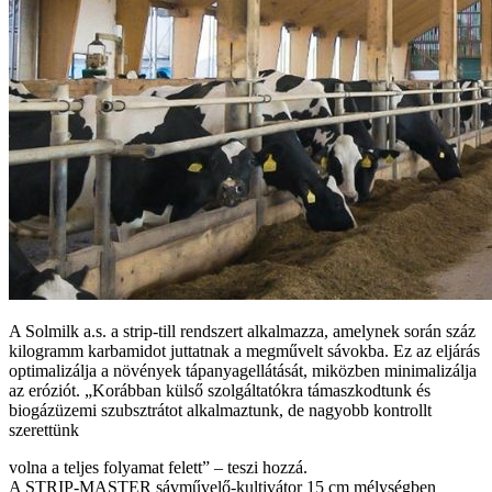
A Solmilk a.s. a strip-till rendszert alkalmazza, amelynek során száz
kilogramm karbamidot juttatnak a megművelt sávokba. Ez az eljárás
optimalizálja a növények tápanyagellátását, miközben minimalizálja
az eróziót. „Korábban külső szolgáltatókra támaszkodtunk és
biogázüzemi szubsztrátot alkalmaztunk, de nagyobb kontrollt
szerettünk
volna a teljes folyamat felett” – teszi hozzá.
A STRIP-MASTER sávművelő-kultivátor 15 cm mélységben