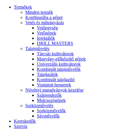
Termékek
Minden termék
Konfigurálja a gépet
Vetés és műtrágyázás
Vetőegység
Vetőgépek
Injektálók
DRILL MASTERS
Talajművelés
Tárcsás kultivátorok
Magyágy-előkészítő gépek
Univerzális kultivátorok
Kombinált talajművelők
Talajlazítók
Kombinált talajlazító
Vontatott hengerek
Növényi maradványok kezelése
Szárrendezők
Mulcsozógépek
Sorközművelés
Sorközművelők
Sávművelők
Kereskedők
Szerviz