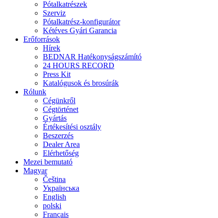
Pótalkatrészek
Szerviz
Pótalkatrész-konfigurátor
Kétéves Gyári Garancia
Erőforrások
Hírek
BEDNAR Hatékonyságszámító
24 HOURS RECORD
Press Kit
Katalógusok és brosúrák
Rólunk
Cégünkről
Cégtörténet
Gyártás
Értékesítési osztály
Beszerzés
Dealer Area
Elérhetőség
Mezei bemutató
Magyar
Čeština
Українська
English
polski
Français