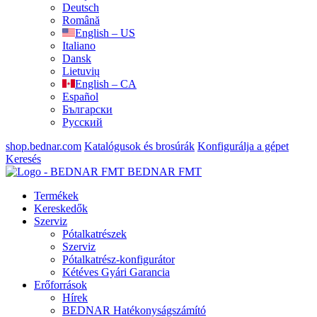
Deutsch
Română
English – US
Italiano
Dansk
Lietuvių
English – CA
Español
Български
Русский
shop.bednar.com
Katalógusok és brosúrák
Konfigurálja a gépet
Keresés
BEDNAR FMT
Termékek
Kereskedők
Szerviz
Pótalkatrészek
Szerviz
Pótalkatrész-konfigurátor
Kétéves Gyári Garancia
Erőforrások
Hírek
BEDNAR Hatékonyságszámító