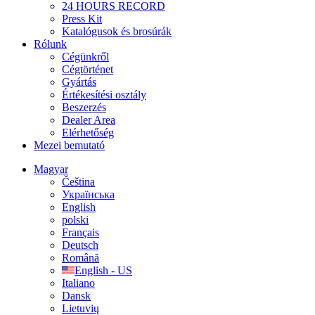
24 HOURS RECORD
Press Kit
Katalógusok és brosúrák
Rólunk
Cégünkről
Cégtörténet
Gyártás
Értékesítési osztály
Beszerzés
Dealer Area
Elérhetőség
Mezei bemutató
Magyar
Čeština
Українська
English
polski
Français
Deutsch
Română
English - US
Italiano
Dansk
Lietuvių