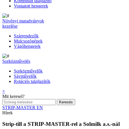
Kombinált talajlazító
Vontatott hengerek
Növényi maradványok
kezelése
Szárrendezők
Mulcsozógépek
Vágóhengerek
Sorközművelés
Sorközművelők
Sávművelők
Rotációs talajlazítók
×
Mit keresel?
STRIP-MASTER EN
Hírek
Strip-till a STRIP-MASTER-rel a Solmilk a.s.-nál